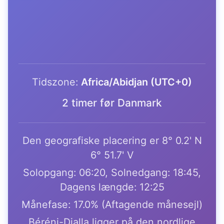
Tidszone:
Africa/Abidjan (UTC+0)
2 timer før Danmark
Den geografiske placering er 8° 0.2' N
6° 51.7' V
Solopgang: 06:20, Solnedgang: 18:45,
Dagens længde: 12:25
Månefase: 17.0% (Aftagende månesejl)
Béréni-Dialla ligger på den nordlige