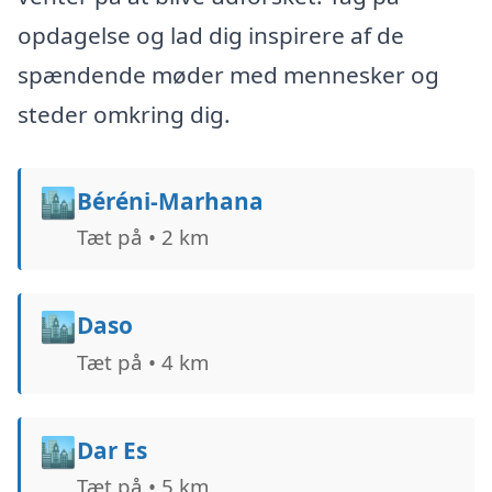
opdagelse og lad dig inspirere af de
spændende møder med mennesker og
steder omkring dig.
🏙️
Béréni-Marhana
Tæt på • 2 km
🏙️
Daso
Tæt på • 4 km
🏙️
Dar Es
Tæt på • 5 km