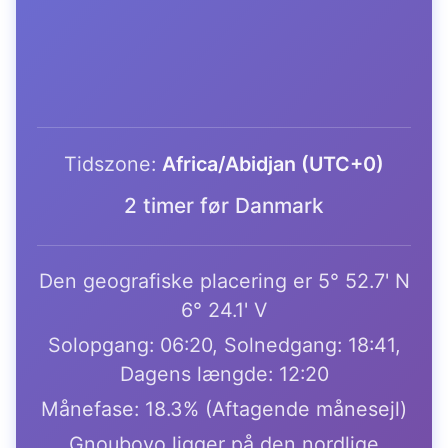
Tidszone:
Africa/Abidjan (UTC+0)
2 timer før Danmark
Den geografiske placering er 5° 52.7' N
6° 24.1' V
Solopgang: 06:20, Solnedgang: 18:41,
Dagens længde: 12:20
Månefase: 18.3% (Aftagende månesejl)
Gnouboyo ligger på den nordlige