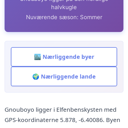
halvkugle
Nuværende sæson: Sommer
🏙️ Nærliggende byer
🌍 Nærliggende lande
Gnouboyo ligger i Elfenbenskysten med
GPS-koordinaterne 5.878, -6.40086. Byen