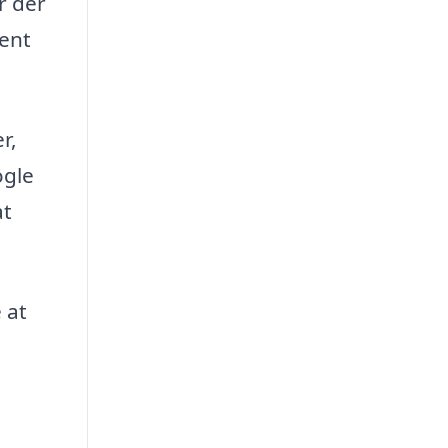
r der
dent
r,
ogle
at
 at