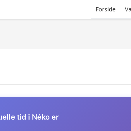
Forside
Væ
elle tid i Néko er