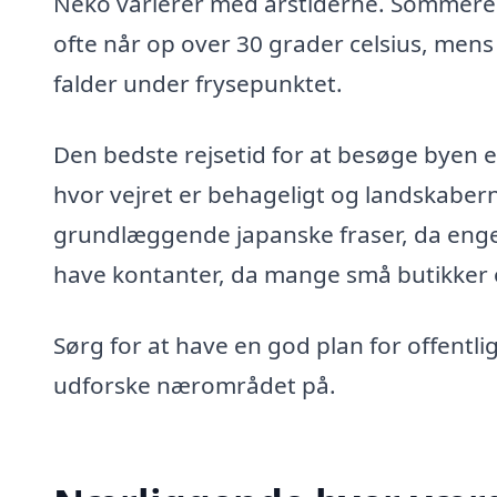
Néko varierer med årstiderne. Sommere
ofte når op over 30 grader celsius, mens
falder under frysepunktet.
Den bedste rejsetid for at besøge byen er 
hvor vejret er behageligt og landskabern
grundlæggende japanske fraser, da engels
have kontanter, da mange små butikker o
Sørg for at have en god plan for offentli
udforske nærområdet på.