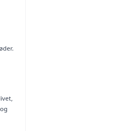
øder.
ivet,
 og