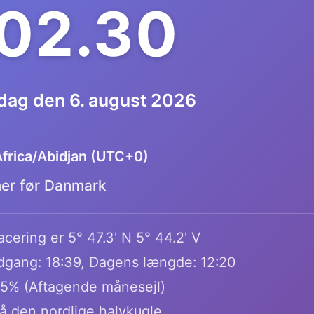
.02.30
dag den 6. august 2026
frica/Abidjan (UTC+0)
mer før Danmark
cering er 5° 47.3' N 5° 44.2' V
dgang: 18:39, Dagens længde: 12:20
.5% (Aftagende månesejl)
å den nordlige halvkugle