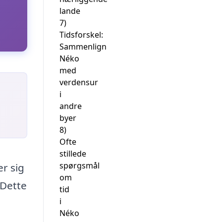
lande
7)
Tidsforskel:
Sammenlign
Néko
med
verdensur
i
andre
byer
8)
Ofte
stillede
spørgsmål
r sig
om
 Dette
tid
i
Néko