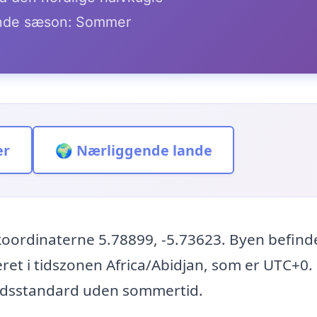
de sæson: Sommer
er
🌍 Nærliggende lande
oordinaterne 5.78899, -5.73623. Byen befinde
ceret i tidszonen Africa/Abidjan, som er UTC+0.
 tidsstandard uden sommertid.