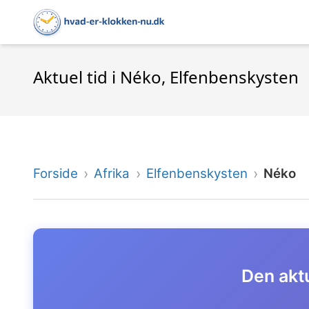
Aktuel tid i Néko, Elfenbenskysten
Forside
Afrika
Elfenbenskysten
Néko
Den aktu