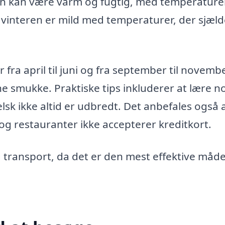
n kan være varm og fugtig, med temperature
 vinteren er mild med temperaturer, der sjæl
fra april til juni og fra september til novembe
e smukke. Praktiske tips inkluderer at lære n
k ikke altid er udbredt. Det anbefales også 
g restauranter ikke accepterer kreditkort.
g transport, da det er den mest effektive måde