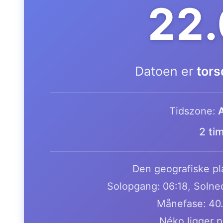
22
Datoen er
tors
Tidszone:
A
2 ti
Den geografiske pla
Solopgang: 06:18, Solne
Månefase: 40
Néko ligger p