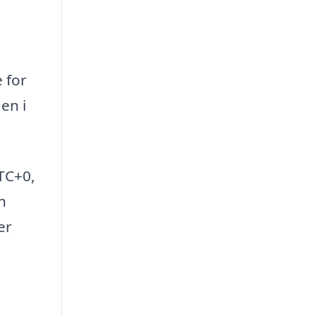
 for
en i
TC+0,
n
er