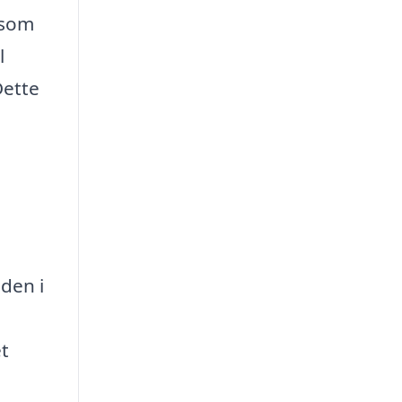
 som
l
Dette
iden i
et