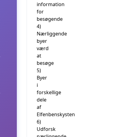
information
for
besøgende
4)
Nærliggende
byer
værd
at
besøge
5)
Byer
i
forskellige
dele
af
Elfenbenskysten
6)
Udforsk
nærliggende