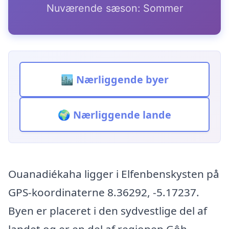
Nuværende sæson: Sommer
🏙️ Nærliggende byer
🌍 Nærliggende lande
Ouanadiékaha ligger i Elfenbenskysten på
GPS-koordinaterne 8.36292, -5.17237.
Byen er placeret i den sydvestlige del af
landet og er en del af regionen Gôh.