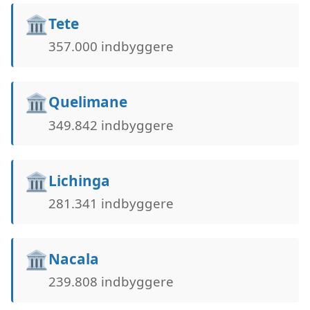
🏛️
Tete
357.000 indbyggere
🏛️
Quelimane
349.842 indbyggere
🏛️
Lichinga
281.341 indbyggere
🏛️
Nacala
239.808 indbyggere