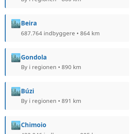
🏙️
Beira
687.764 indbyggere • 864 km
🏙️
Gondola
By i regionen • 890 km
🏙️
Búzi
By i regionen • 891 km
🏙️
Chimoio