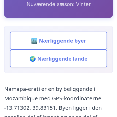
Nuværende sæson: Vinter
🏙️ Nærliggende byer
🌍 Nærliggende lande
Namapa-erati er en by beliggende i
Mozambique med GPS-koordinaterne
-13.71302, 39.83151. Byen ligger i den
nordlige del af landet og er en del af