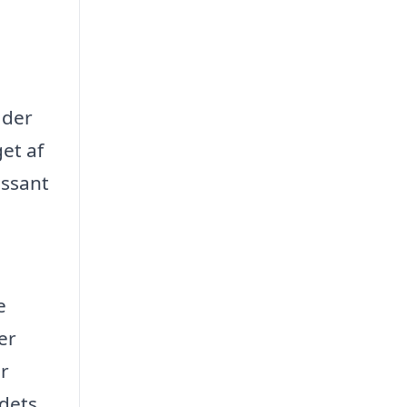
 der
et af
essant
e
er
r
 dets