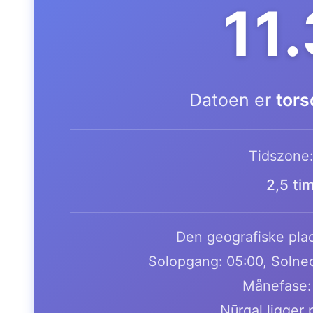
11
Datoen er
tors
Tidszone
2,5 ti
Den geografiske plac
Solopgang: 05:00, Solne
Månefase: 
Nūrgal ligger 