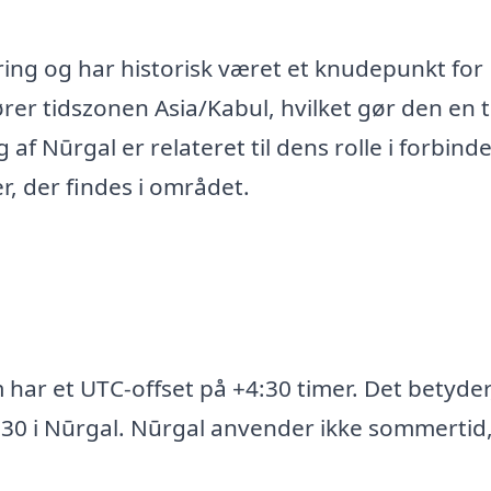
ering og har historisk været et knudepunkt for
ører tidszonen Asia/Kabul, hvilket gør den en 
f Nūrgal er relateret til dens rolle i forbinde
, der findes i området.
 har et UTC-offset på +4:30 timer. Det betyder
:30 i Nūrgal. Nūrgal anvender ikke sommertid,