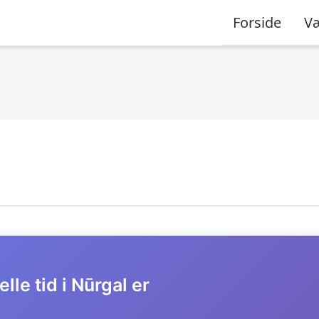
Forside
Væ
lle tid i Nūrgal er