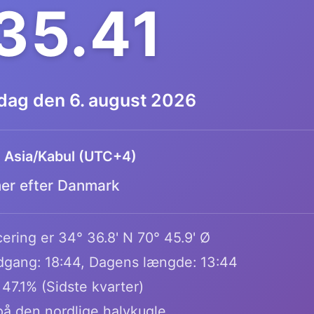
.35.42
dag den 6. august 2026
:
Asia/Kabul (UTC+4)
mer efter Danmark
ering er 34° 36.8' N 70° 45.9' Ø
dgang: 18:44, Dagens længde: 13:44
47.1% (Sidste kvarter)
på den nordlige halvkugle