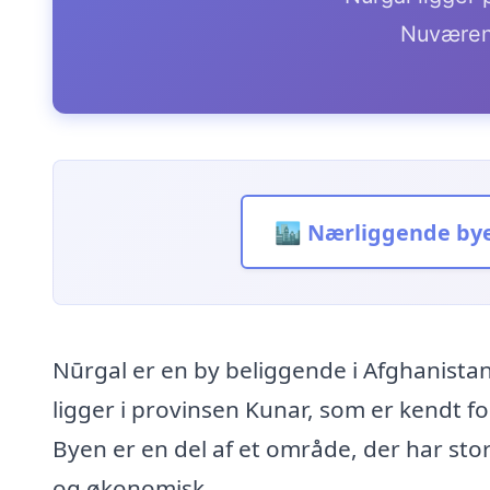
Nuværen
🏙️ Nærliggende by
Nūrgal er en by beliggende i Afghanist
ligger i provinsen Kunar, som er kendt f
Byen er en del af et område, der har sto
og økonomisk.