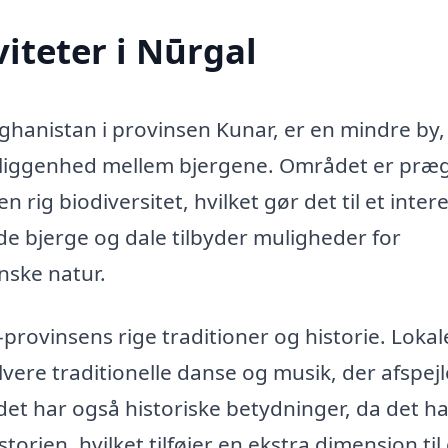
iteter i Nūrgal
fghanistan i provinsen Kunar, er en mindre by,
eliggenhed mellem bjergene. Området er præg
 rig biodiversitet, hvilket gør det til et inter
de bjerge og dale tilbyder muligheder for
nske natur.
provinsens rige traditioner og historie. Lokal
vere traditionelle danse og musik, der afspejl
t har også historiske betydninger, da det ha
orien, hvilket tilføjer en ekstra dimension til