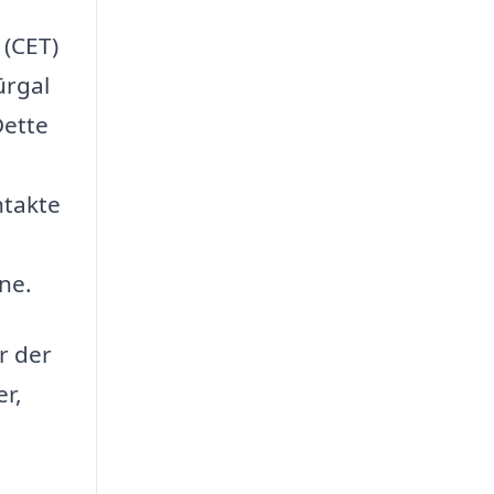
 (CET)
ūrgal
Dette
ntakte
ne.
r der
er,