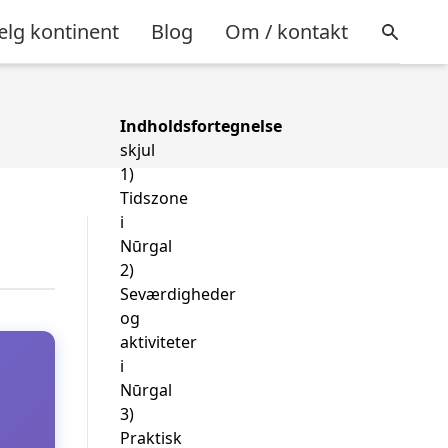
lg kontinent
Blog
Om / kontakt
Indholdsfortegnelse
skjul
1)
Tidszone
i
Nūrgal
2)
Seværdigheder
og
aktiviteter
i
Nūrgal
3)
Praktisk