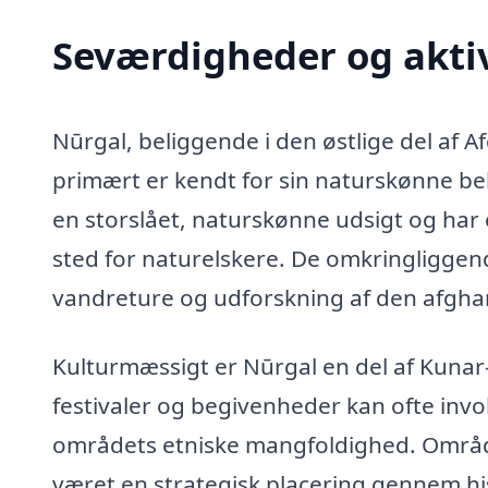
Seværdigheder og aktiv
Nūrgal, beliggende i den østlige del af A
primært er kendt for sin naturskønne b
en storslået, naturskønne udsigt og har en
sted for naturelskere. De omkringliggen
vandreture og udforskning af den afgha
Kulturmæssigt er Nūrgal en del af Kunar-
festivaler og begivenheder kan ofte invol
områdets etniske mangfoldighed. Område
været en strategisk placering gennem hist