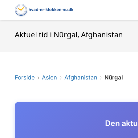
Aktuel tid i Nūrgal, Afghanistan
Forside
Asien
Afghanistan
Nūrgal
Den aktue