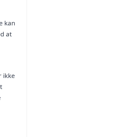
ne kan
d at
 ikke
t
e