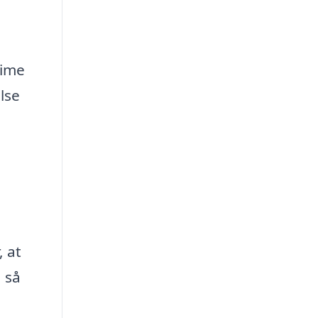
time
lse
, at
 så