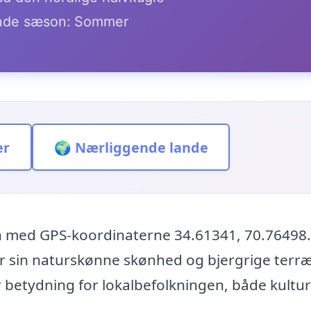
de sæson: Sommer
er
🌍 Nærliggende lande
an med GPS-koordinaterne 34.61341, 70.76498
or sin naturskønne skønhed og bjergrige terr
r betydning for lokalbefolkningen, både kultur