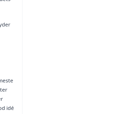
byder
rmeste
eter
ær
od idé