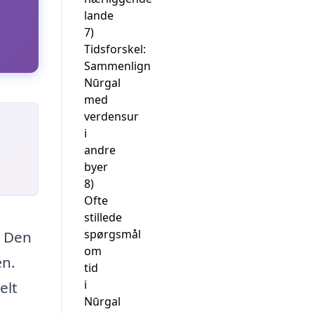
lande
7)
Tidsforskel:
Sammenlign
Nūrgal
med
verdensur
i
andre
byer
8)
Ofte
stillede
spørgsmål
. Den
om
æn.
tid
i
elt
Nūrgal