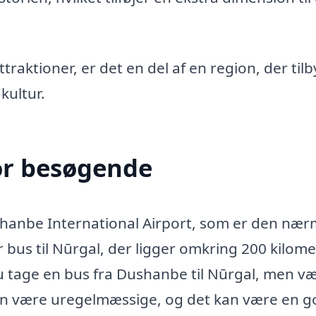
traktioner, er det en del af en region, der til
kultur.
or besøgende
ushanbe International Airport, som er den næ
r bus til Nūrgal, der ligger omkring 200 kilom
u tage en bus fra Dushanbe til Nūrgal, men v
kan være uregelmæssige, og det kan være en g