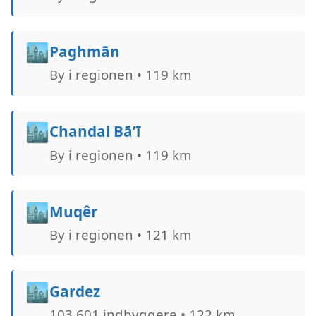
🏙️
Paghmān
By i regionen • 119 km
🏙️
Chandal Bā’ī
By i regionen • 119 km
🏙️
Muqêr
By i regionen • 121 km
🏙️
Gardez
103.601 indbyggere • 122 km