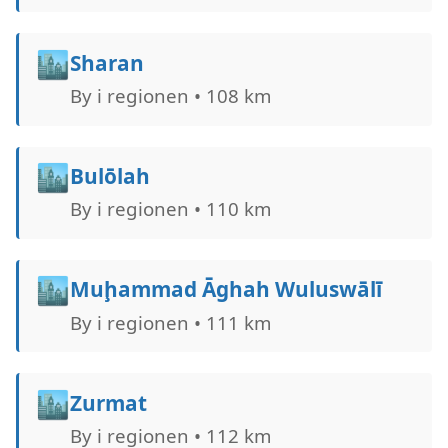
🏙️
Sharan
By i regionen • 108 km
🏙️
Bulōlah
By i regionen • 110 km
🏙️
Muḩammad Āghah Wuluswālī
By i regionen • 111 km
🏙️
Zurmat
By i regionen • 112 km