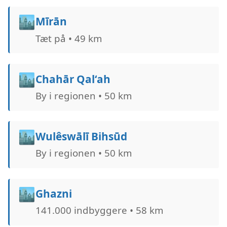
🏙️
Mīrān
Tæt på • 49 km
🏙️
Chahār Qal‘ah
By i regionen • 50 km
🏙️
Wulêswālī Bihsūd
By i regionen • 50 km
🏙️
Ghazni
141.000 indbyggere • 58 km