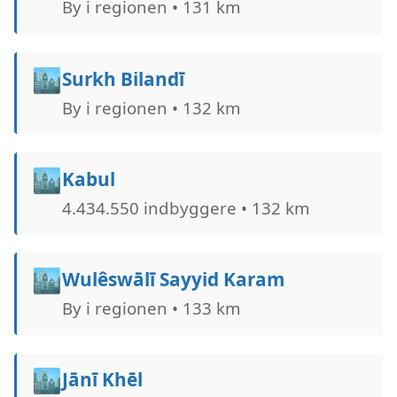
By i regionen • 131 km
🏙️
Surkh Bilandī
By i regionen • 132 km
🏙️
Kabul
4.434.550 indbyggere • 132 km
🏙️
Wulêswālī Sayyid Karam
By i regionen • 133 km
🏙️
Jānī Khēl