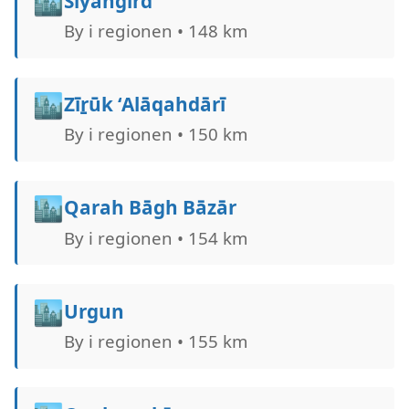
🏙️
Siyāhgird
By i regionen • 148 km
🏙️
Zīṟūk ‘Alāqahdārī
By i regionen • 150 km
🏙️
Qarah Bāgh Bāzār
By i regionen • 154 km
🏙️
Urgun
By i regionen • 155 km