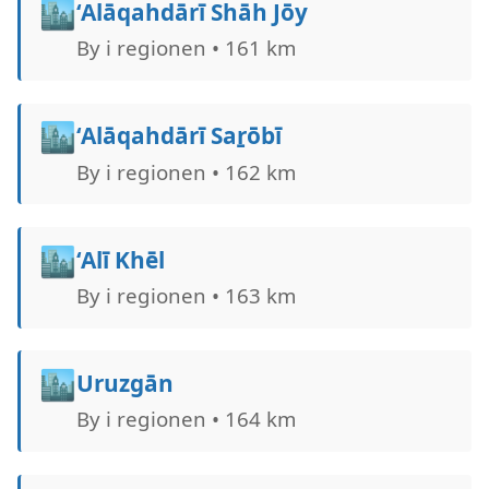
🏙️
‘Alāqahdārī Shāh Jōy
By i regionen • 161 km
🏙️
‘Alāqahdārī Saṟōbī
By i regionen • 162 km
🏙️
‘Alī Khēl
By i regionen • 163 km
🏙️
Uruzgān
By i regionen • 164 km