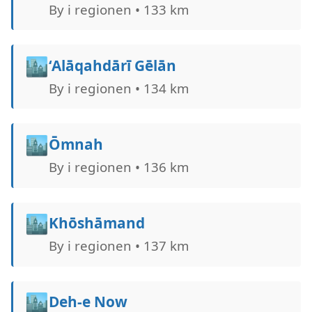
By i regionen • 133 km
🏙️
‘Alāqahdārī Gēlān
By i regionen • 134 km
🏙️
Ōmnah
By i regionen • 136 km
🏙️
Khōshāmand
By i regionen • 137 km
🏙️
Deh-e Now