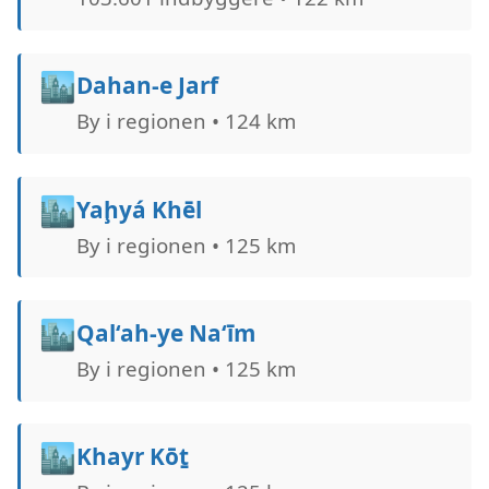
🏙️
Dahan-e Jarf
By i regionen • 124 km
🏙️
Yaḩyá Khēl
By i regionen • 125 km
🏙️
Qal‘ah-ye Na‘īm
By i regionen • 125 km
🏙️
Khayr Kōṯ