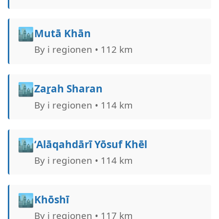
🏙️
Mutā Khān
By i regionen • 112 km
🏙️
Zaṟah Sharan
By i regionen • 114 km
🏙️
‘Alāqahdārī Yōsuf Khēl
By i regionen • 114 km
🏙️
Khōshī
By i regionen • 117 km