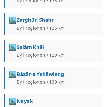
By i regionen • 125 km
🏙️
Zarghūn Shahr
By i regionen • 125 km
🏙️
Salām Khēl
By i regionen • 129 km
🏙️
Bāzār-e Yakāwlang
By i regionen • 130 km
🏙️
Nayak