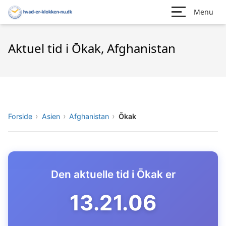
Menu
Aktuel tid i Ōkak, Afghanistan
Forside
Asien
Afghanistan
Ōkak
Den aktuelle tid i Ōkak er
13.21.07