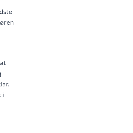
edste
børen
at
g
lar.
 i