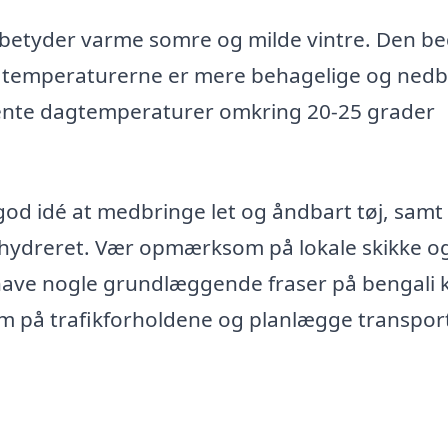
t betyder varme somre og milde vintre. Den b
vor temperaturerne er mere behagelige og ned
vente dagtemperaturer omkring 20-25 grader
od idé at medbringe let og åndbart tøj, samt 
ig hydreret. Vær opmærksom på lokale skikke o
have nogle grundlæggende fraser på bengali k
m på trafikforholdene og planlægge transport