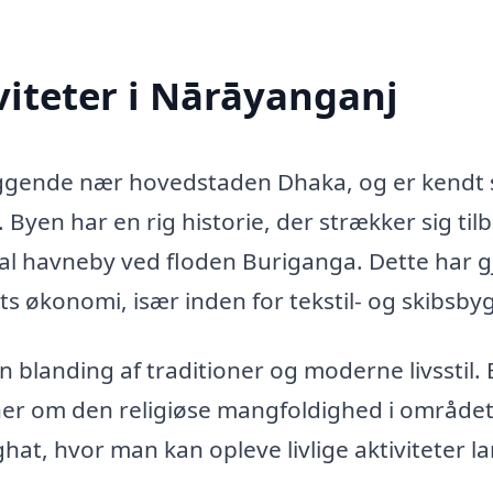
iteter i Nārāyanganj
liggende nær hovedstaden Dhaka, og er kendt
 Byen har en rig historie, der strækker sig til
ral havneby ved floden Buriganga. Dette har g
ts økonomi, især inden for tekstil- og skibsbyg
n blanding af traditioner og moderne livsstil.
ner om den religiøse mangfoldighed i området
at, hvor man kan opleve livlige aktiviteter l