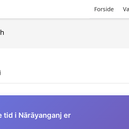
Forside
Væ
sh
j
 tid i Nārāyanganj er