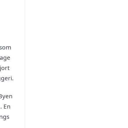
 som
bage
jort
geri.
 Byen
. En
angs