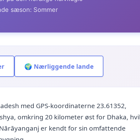
de sæson: Sommer
er
🌍 Nærliggende lande
gladesh med GPS-koordinaterne 23.61352,
shya, omkring 20 kilometer øst for Dhaka, hvi
. Nārāyanganj er kendt for sin omfattende
sbygning.