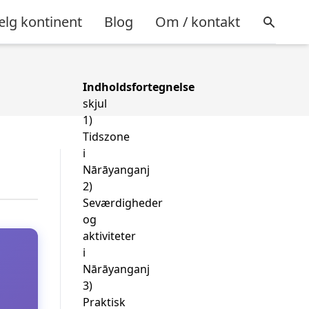
lg kontinent
Blog
Om / kontakt
Indholdsfortegnelse
skjul
1)
Tidszone
i
Nārāyanganj
2)
Seværdigheder
og
aktiviteter
i
Nārāyanganj
3)
Praktisk