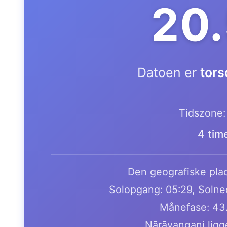
20
Datoen er
tors
Tidszone
4 tim
Den geografiske plac
Solopgang: 05:29, Solne
Månefase: 43
Nārāyanganj ligg