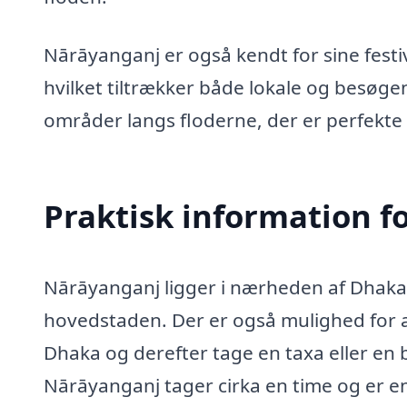
Nārāyanganj er også kendt for sine festiva
hvilket tiltrækker både lokale og besø
områder langs floderne, der er perfekte t
Praktisk information f
Nārāyanganj ligger i nærheden af Dhaka o
hovedstaden. Der er også mulighed for at 
Dhaka og derefter tage en taxa eller en b
Nārāyanganj tager cirka en time og er e