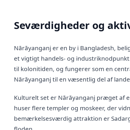
Seværdigheder og aktiv
Nārāyanganj er en by i Bangladesh, be
et vigtigt handels- og industriknodpunkt.
til kolonitiden, og fungerer som en cent
Nārāyanganj til en væsentlig del af lande
Kulturelt set er Nārāyanganj præget af e
huser flere templer og moskeer, der vid
bemærkelsesværdig attraktion er Sadargh
floden.