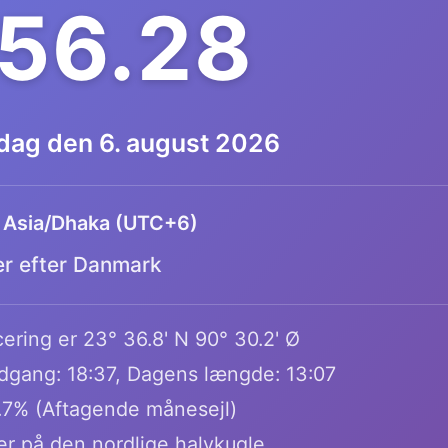
.56.29
dag den 6. august 2026
:
Asia/Dhaka (UTC+6)
er efter Danmark
ering er 23° 36.8' N 90° 30.2' Ø
dgang: 18:37, Dagens længde: 13:07
.7% (Aftagende månesejl)
er på den nordlige halvkugle