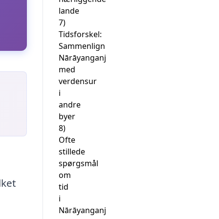
lande
7)
Tidsforskel:
Sammenlign
Nārāyanganj
med
verdensur
i
andre
byer
8)
Ofte
stillede
spørgsmål
om
lket
tid
i
Nārāyanganj