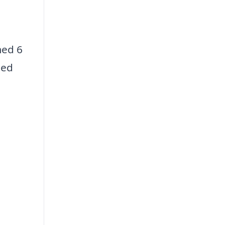
med 6
med