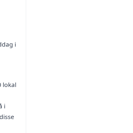
ddag i
 lokal
 i
disse