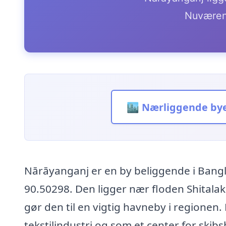
Nuværen
🏙️ Nærliggende by
Nārāyanganj er en by beliggende i Ban
90.50298. Den ligger nær floden Shitalak
gør den til en vigtig havneby i regionen
tekstilindustri og som et center for skib