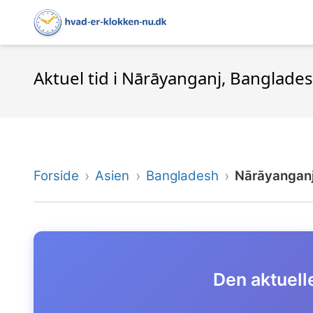
Aktuel tid i Nārāyanganj, Banglade
Forside
Asien
Bangladesh
Nārāyangan
Den aktuelle