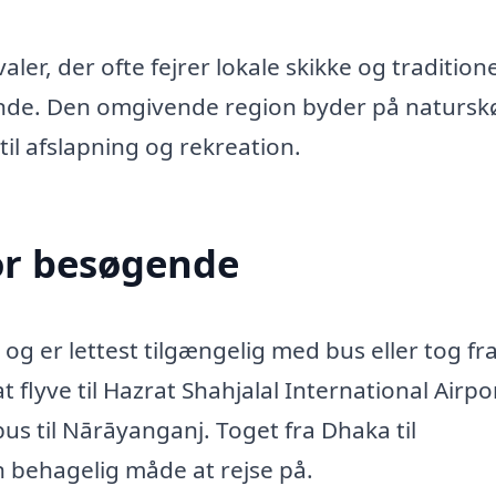
ler, der ofte fejrer lokale skikke og traditione
gende. Den omgivende region byder på naturs
il afslapning og rekreation.
or besøgende
g er lettest tilgængelig med bus eller tog fr
flyve til Hazrat Shahjalal International Airpor
us til Nārāyanganj. Toget fra Dhaka til
n behagelig måde at rejse på.