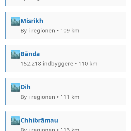
🏙️
Misrikh
By i regionen • 109 km
🏙️
Bānda
152.218 indbyggere • 110 km
🏙️
Dih
By i regionen • 111 km
🏙️
Chhibrāmau
By i regionen • 113 km