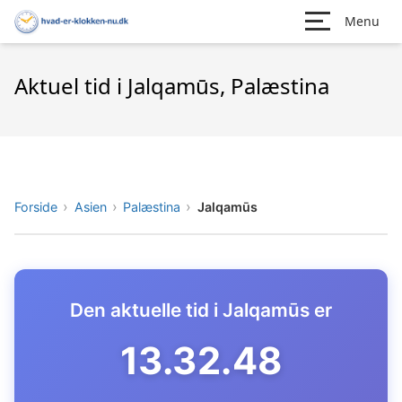
Menu
Aktuel tid i Jalqamūs, Palæstina
Forside
Asien
Palæstina
Jalqamūs
Den aktuelle tid i Jalqamūs er
13.32.49