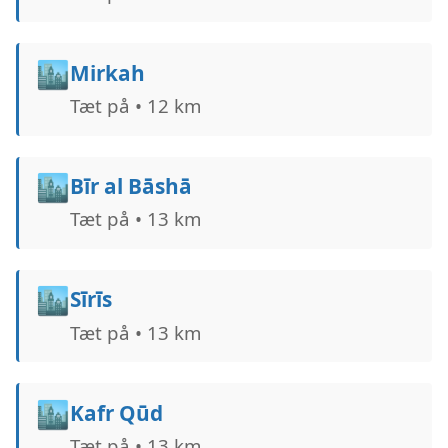
🏙️
Mirkah
Tæt på • 12 km
🏙️
Bīr al Bāshā
Tæt på • 13 km
🏙️
Sīrīs
Tæt på • 13 km
🏙️
Kafr Qūd
Tæt på • 13 km