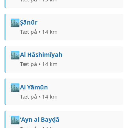
🏙️
Şānūr
Tæt på • 14 km
🏙️
Al Hāshimīyah
Tæt på • 14 km
🏙️
Al Yāmūn
Tæt på • 14 km
🏙️
‘Ayn al Bayḑā