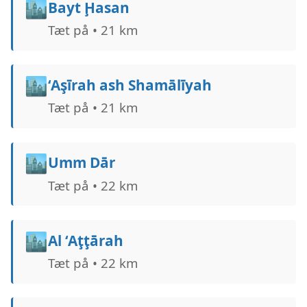
🏙️
Bayt Ḩasan
Tæt på • 21 km
🏙️
‘Aşīrah ash Shamālīyah
Tæt på • 21 km
🏙️
Umm Dār
Tæt på • 22 km
🏙️
Al ‘Aţţārah
Tæt på • 22 km