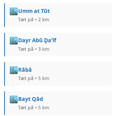
🏙️
Umm at Tūt
Tæt på • 2 km
🏙️
Dayr Abū Ḑa‘īf
Tæt på • 3 km
🏙️
Rābā
Tæt på • 5 km
🏙️
Bayt Qād
Tæt på • 5 km