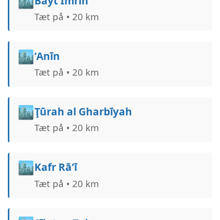
🏙️
Bayt Imrīn
Tæt på • 20 km
🏙️
‘Anīn
Tæt på • 20 km
🏙️
Ţūrah al Gharbīyah
Tæt på • 20 km
🏙️
Kafr Rā‘ī
Tæt på • 20 km