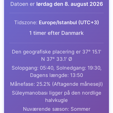
Datoen er
lørdag den 8. august 2026
Tidszone:
Europe/Istanbul (UTC+3)
1 timer efter Danmark
Den geografiske placering er 37° 15.1'
N 37° 33.1' Ø
Solopgang: 05:40, Solnedgang: 19:30,
Dagens længde: 13:50
Månefase: 25.2% (Aftagende månesejl)
Süleymanobası ligger på den nordlige
halvkugle
Nuværende sæson: Sommer