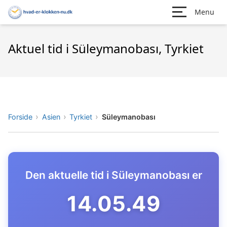
Menu
Aktuel tid i Süleymanobası, Tyrkiet
Forside
Asien
Tyrkiet
Süleymanobası
Den aktuelle tid i Süleymanobası er
14.05.50