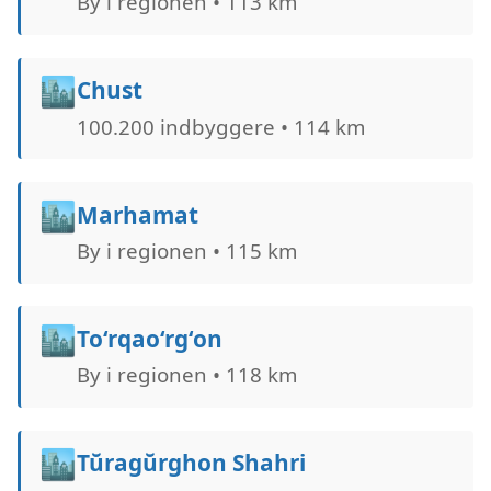
By i regionen • 113 km
🏙️
Chust
100.200 indbyggere • 114 km
🏙️
Marhamat
By i regionen • 115 km
🏙️
To‘rqao‘rg‘on
By i regionen • 118 km
🏙️
Tŭragŭrghon Shahri