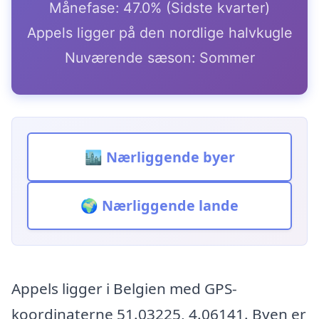
Månefase: 47.0% (Sidste kvarter)
Appels ligger på den nordlige halvkugle
Nuværende sæson: Sommer
🏙️ Nærliggende byer
🌍 Nærliggende lande
Appels ligger i Belgien med GPS-
koordinaterne 51.03225, 4.06141. Byen er