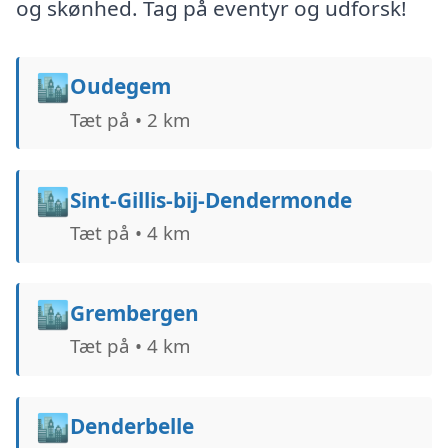
og skønhed. Tag på eventyr og udforsk!
🏙️
Oudegem
Tæt på • 2 km
🏙️
Sint-Gillis-bij-Dendermonde
Tæt på • 4 km
🏙️
Grembergen
Tæt på • 4 km
🏙️
Denderbelle