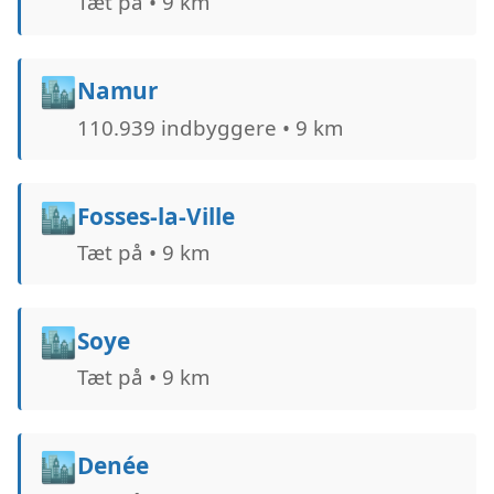
Tæt på • 9 km
🏙️
Namur
110.939 indbyggere • 9 km
🏙️
Fosses-la-Ville
Tæt på • 9 km
🏙️
Soye
Tæt på • 9 km
🏙️
Denée