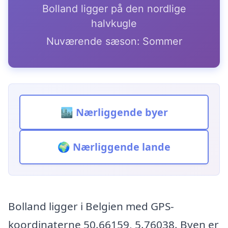
Bolland ligger på den nordlige
halvkugle
Nuværende sæson: Sommer
🏙️ Nærliggende byer
🌍 Nærliggende lande
Bolland ligger i Belgien med GPS-
koordinaterne 50.66159, 5.76038. Byen er