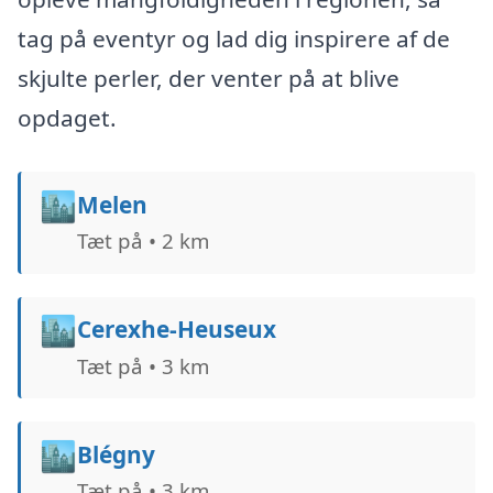
tag på eventyr og lad dig inspirere af de
skjulte perler, der venter på at blive
opdaget.
🏙️
Melen
Tæt på • 2 km
🏙️
Cerexhe-Heuseux
Tæt på • 3 km
🏙️
Blégny
Tæt på • 3 km