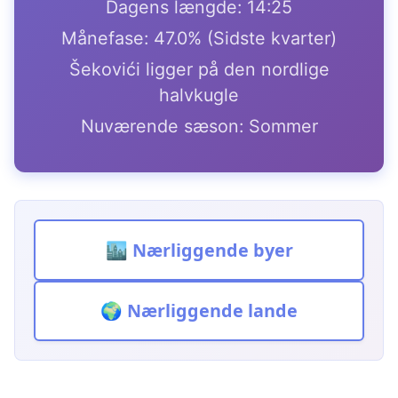
Dagens længde: 14:25
Månefase: 47.0% (Sidste kvarter)
Šekovići ligger på den nordlige
halvkugle
Nuværende sæson: Sommer
🏙️ Nærliggende byer
🌍 Nærliggende lande