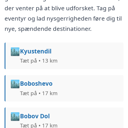
der venter på at blive udforsket. Tag på
eventyr og lad nysgerrigheden føre dig til
nye, spændende destinationer.
🏙️
Kyustendil
Tæt på • 13 km
🏙️
Boboshevo
Tæt på • 17 km
🏙️
Bobov Dol
Tæt på • 17 km