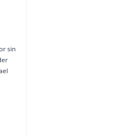
or sin
der
ael