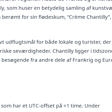
lly, som huser en betydelig samling af kunstv
å berømt for sin flødeskum, “Crème Chantilly”
vt udflugtsmål for både lokale og turister, der
riske seværdigheder. Chantilly ligger i tidszo
or besøgende fra andre dele af Frankrig og Eur
, som har et UTC-offset på +1 time. Under