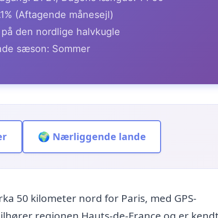
.1% (Aftagende månesejl)
r på den nordlige halvkugle
de sæson: Sommer
er
🌍 Nærliggende lande
cirka 50 kilometer nord for Paris, med GPS-
ilhører regionen Hauts-de-France og er kendt