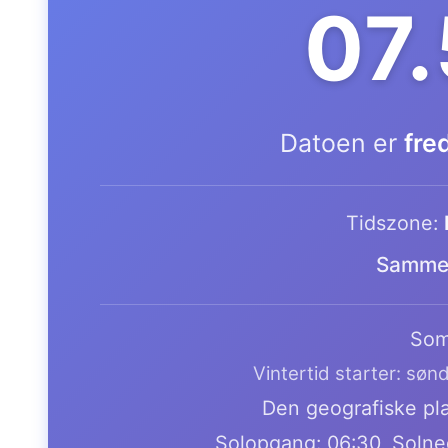
07
Datoen er
fre
Tidszone:
Samme 
Som
Vintertid starter: søn
Den geografiske pla
Solopgang: 06:30, Solne