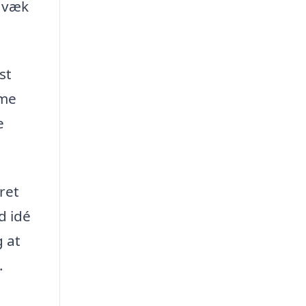
l væk
st
rme
e
jret
d idé
g at
.