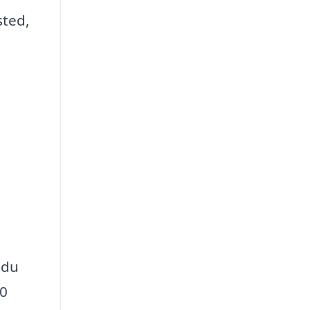
sted,
 du
30