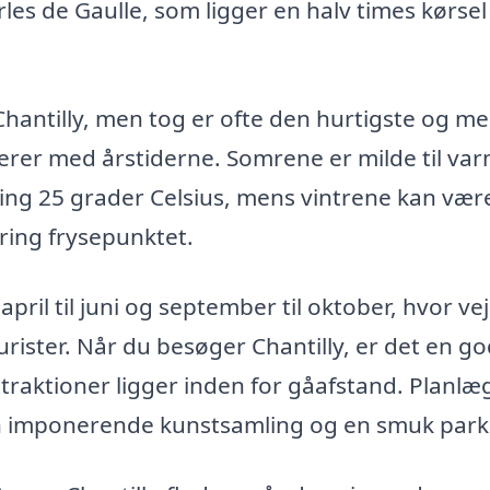
es de Gaulle, som ligger en halv times kørse
 Chantilly, men tog er ofte den hurtigste og me
ierer med årstiderne. Somrene er milde til va
ing 25 grader Celsius, mens vintrene kan vær
ing frysepunktet.
april til juni og september til oktober, hvor ve
urister. Når du besøger Chantilly, er det en go
raktioner ligger inden for gåafstand. Planlæ
en imponerende kunstsamling og en smuk park