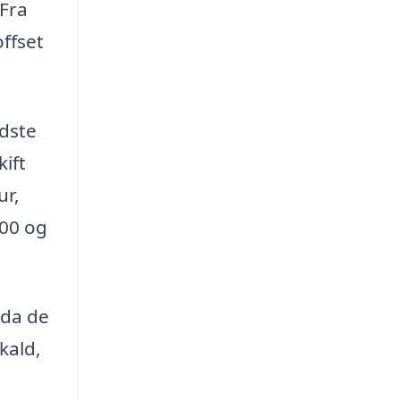
 Fra
offset
idste
ift
ur,
.00 og
 da de
kald,