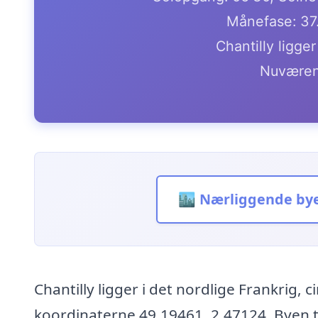
Månefase: 37
Chantilly ligge
Nuværen
🏙️ Nærliggende by
Chantilly ligger i det nordlige Frankrig, 
koordinaterne 49.19461, 2.47124. Byen t