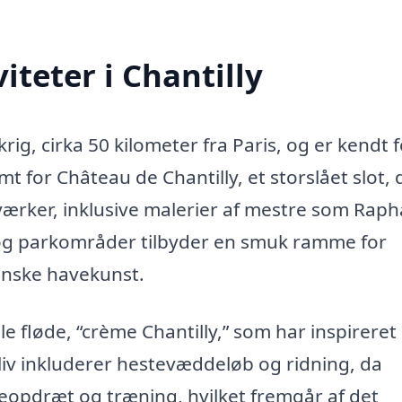
teter i Chantilly
krig, cirka 50 kilometer fra Paris, og er kendt f
mt for Château de Chantilly, et storslået slot, 
ærker, inklusive malerier af mestre som Raph
 og parkområder tilbyder en smuk ramme for
anske havekunst.
lle fløde, “crème Chantilly,” som har inspireret
 liv inkluderer hestevæddeløb og ridning, da
teopdræt og træning, hvilket fremgår af det