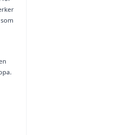
ærker
, som
nen
opa.