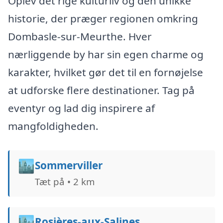
Oplev det rige kulturliv og den unikke
historie, der præger regionen omkring
Dombasle-sur-Meurthe. Hver
nærliggende by har sin egen charme og
karakter, hvilket gør det til en fornøjelse
at udforske flere destinationer. Tag på
eventyr og lad dig inspirere af
mangfoldigheden.
🏙️
Sommerviller
Tæt på • 2 km
🏙️
Rosières-aux-Salines