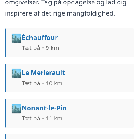
omgivelser. Tag på opdagelse og lad dig
inspirere af det rige mangfoldighed.
🏙️
Échauffour
Tæt på • 9 km
🏙️
Le Merlerault
Tæt på • 10 km
🏙️
Nonant-le-Pin
Tæt på • 11 km