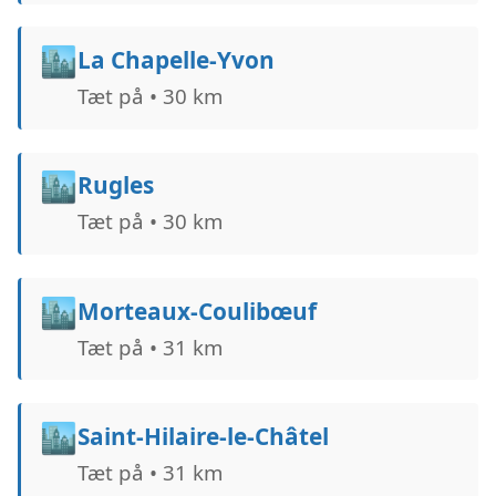
🏙️
La Chapelle-Yvon
Tæt på • 30 km
🏙️
Rugles
Tæt på • 30 km
🏙️
Morteaux-Coulibœuf
Tæt på • 31 km
🏙️
Saint-Hilaire-le-Châtel
Tæt på • 31 km