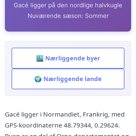
Gacé ligger på den nordlige halvkugle
Nuværende sæson: Sommer
🏙️ Nærliggende byer
🌍 Nærliggende lande
Gacé ligger i Normandiet, Frankrig, med
GPS-koordinaterne 48.79344, 0.29624.
Byen er en del af Orne-departementet og