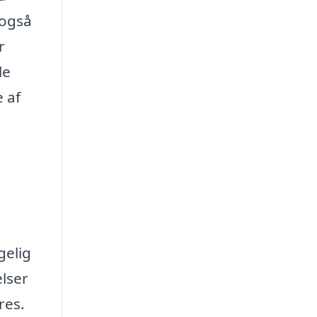
 også
r
le
e af
gelig
lser
res.