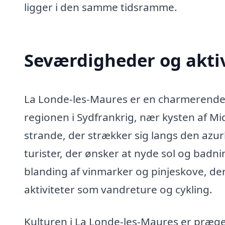
ligger i den samme tidsramme.
Seværdigheder og aktiv
La Londe-les-Maures er en charmerende 
regionen i Sydfrankrig, nær kysten af M
strande, der strækker sig langs den azurb
turister, der ønsker at nyde sol og bad
blanding af vinmarker og pinjeskove, d
aktiviteter som vandreture og cykling.
Kulturen i La Londe-les-Maures er præg