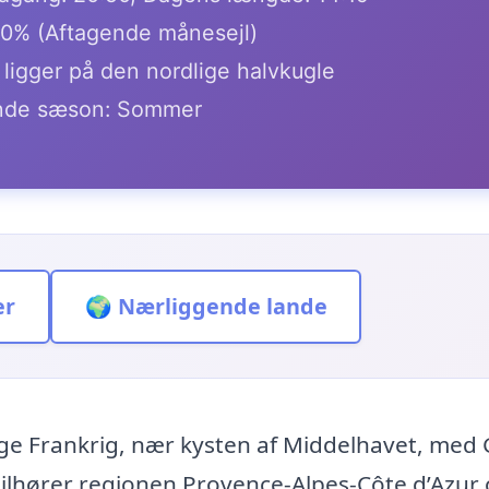
.0% (Aftagende månesejl)
ligger på den nordlige halvkugle
de sæson: Sommer
er
🌍 Nærliggende lande
ige Frankrig, nær kysten af Middelhavet, med
ilhører regionen Provence-Alpes-Côte d’Azur 