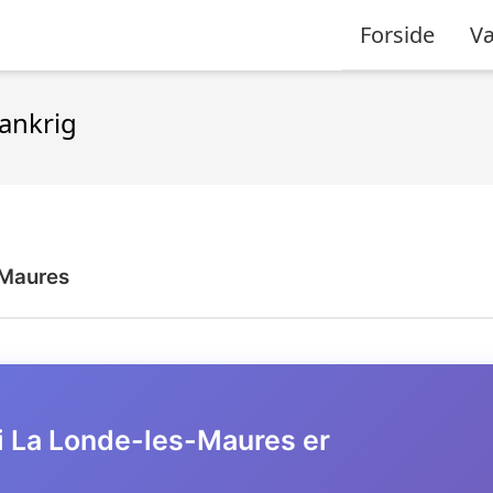
Forside
Væ
rankrig
-Maures
 i La Londe-les-Maures er