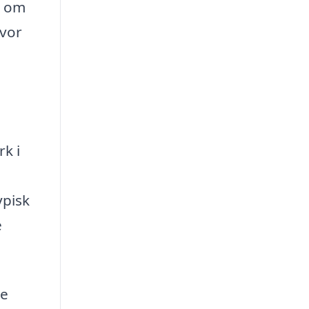
e om
hvor
k i
ypisk
e
le