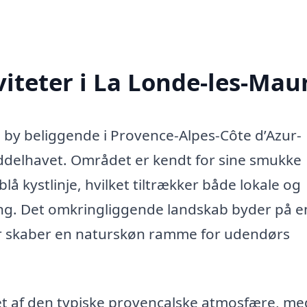
iteter i La Londe-les-Mau
by beliggende i Provence-Alpes-Côte d’Azur-
iddelhavet. Området er kendt for sine smukke
lå kystlinje, hvilket tiltrækker både lokale og
ning. Det omkringliggende landskab byder på e
er skaber en naturskøn ramme for udendørs
et af den typiske provencalske atmosfære, me