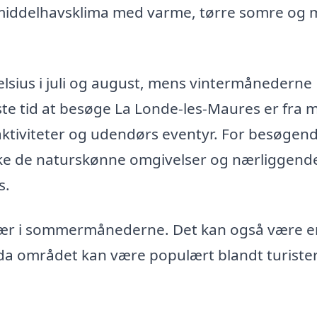
 middelhavsklima med varme, tørre somre og m
sius i juli og august, mens vintermånederne
te tid at besøge La Londe-les-Maures er fra ma
ndaktiviteter og udendørs eventyr. For besøgen
orske de naturskønne omgivelser og nærliggend
s.
sær i sommermånederne. Det kan også være e
, da området kan være populært blandt turister