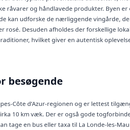
ske råvarer og håndlavede produkter. Byen er
nde kan udforske de nærliggende vingårde, de
ær rosé. Desuden afholdes der forskellige loka
traditioner, hvilket giver en autentisk oplevels
or besøgende
pes-Côte d’Azur-regionen og er lettest tilgæn
cirka 10 km væk. Der er også gode togforbinde
man tage en bus eller taxa til La Londe-les-Mau