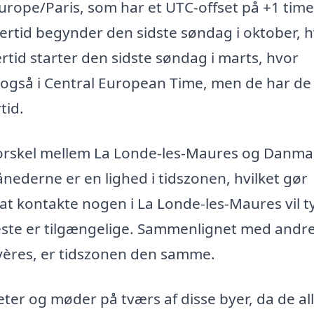
Europe/Paris, som har et UTC-offset på +1 tim
rtid begynder den sidste søndag i oktober, 
rtid starter den sidste søndag i marts, hvor
r også i Central European Time, men de har de
tid.
sforskel mellem La Londe-les-Maures og Danmar
derne er en lighed i tidszonen, hvilket gør
at kontakte nogen i La Londe-les-Maures vil t
este er tilgængelige. Sammenlignet med andr
yères, er tidszonen den samme.
eter og møder på tværs af disse byer, da de al