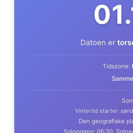
01
Datoen er
tors
Tidszone:
Samme 
Som
Vintertid starter: søn
Den geografiske pla
Solopgang: 06:30, Solne