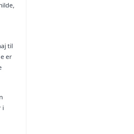
ilde,
j til
de er
e
n
 i