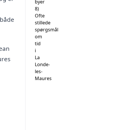
byer
8)
Ofte
 både
stillede
spørgsmål
om
tid
pean
i
La
ures
Londe-
les-
Maures