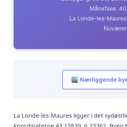
Månefase: 40
La Londe-les-Maures 
Nuværen
🏙️ Nærliggende by
La Londe-les-Maures ligger i det sydøstl
koordinaterne 43.13839, 6.23362. Byen t