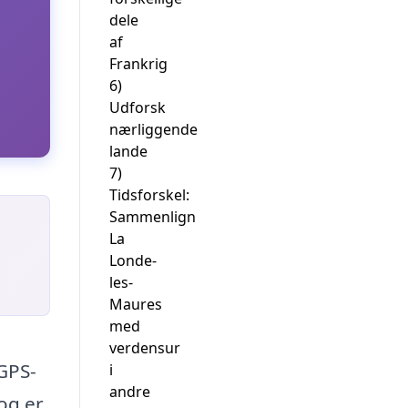
dele
af
Frankrig
6)
Udforsk
nærliggende
lande
7)
Tidsforskel:
Sammenlign
La
Londe-
les-
Maures
med
verdensur
 GPS-
i
andre
og er