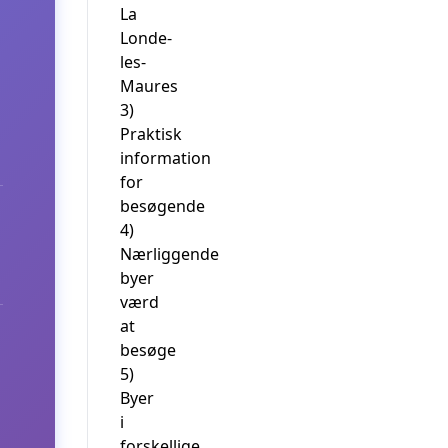
La
Londe-
les-
Maures
3)
Praktisk
information
for
besøgende
4)
Nærliggende
byer
værd
at
besøge
5)
Byer
i
forskellige