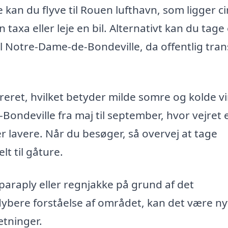
an du flyve til Rouen lufthavn, som ligger ci
axa eller leje en bil. Alternativt kan du tage 
til Notre-Dame-de-Bondeville, da offentlig tra
eret, hvilket betyder milde somre og kolde vi
ondeville fra maj til september, hvor vejret 
 lavere. Når du besøger, så overvej at tage
t til gåture.
paraply eller regnjakke på grund af det
n dybere forståelse af området, kan det være ny
tninger.