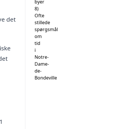
byer
8)
Ofte
ve det
stillede
spørgsmål
om
tid
iske
i
Notre-
det
Dame-
de-
Bondeville
1