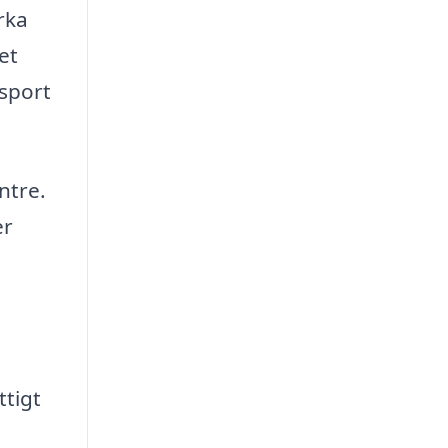
rka
et
nsport
ntre.
er
ttigt