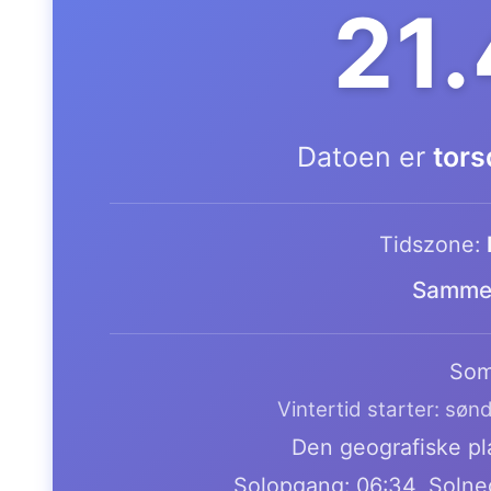
21
Datoen er
tors
Tidszone:
Samme 
Som
Vintertid starter: søn
Den geografiske pla
Solopgang: 06:34, Solne