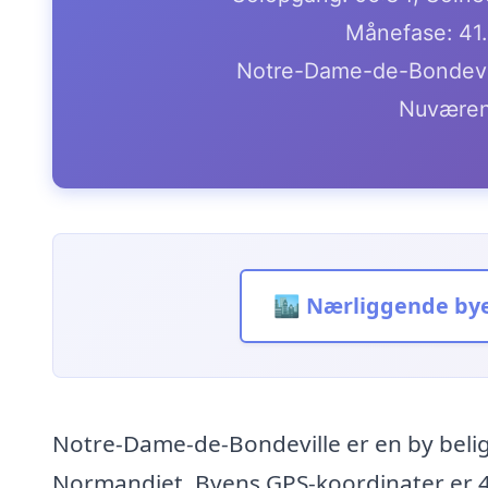
Månefase: 41
Notre-Dame-de-Bondevill
Nuværen
🏙️ Nærliggende by
Notre-Dame-de-Bondeville er en by belig
Normandiet. Byens GPS-koordinater er 49