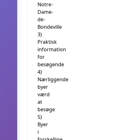
Notre-
Dame-
de-
Bondeville
3)
Praktisk
information
for
besøgende
4)
Nærliggende
byer
værd
at
besøge
5)
Byer
i
forskellige