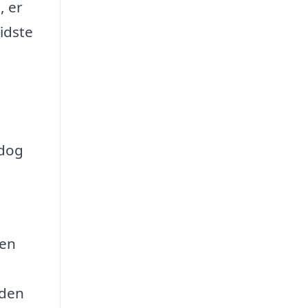
, er
idste
 dog
gen
 den