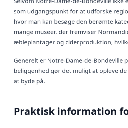
Selvom Notre-Dame-de-Bondeville ikke er 
som udgangspunkt for at udforske region
hvor man kan besøge den berømte katedra
mange museer, der fremviser Normandien
æbleplantager og ciderproduktion, hvilke
Generelt er Notre-Dame-de-Bondeville præ
beliggenhed gør det muligt at opleve de
at byde på.
Praktisk information f