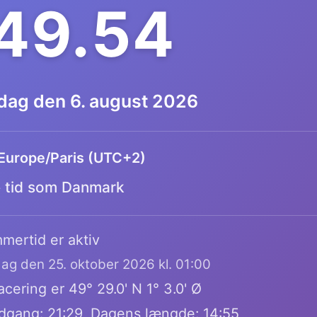
.49.55
dag den 6. august 2026
Europe/Paris (UTC+2)
tid som Danmark
mertid er aktiv
dag den 25. oktober 2026 kl. 01:00
cering er 49° 29.0' N 1° 3.0' Ø
dgang: 21:29, Dagens længde: 14:55