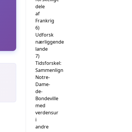
dele
af
Frankrig
6)
Udforsk
nærliggende
lande
7)
Tidsforskel:
Sammenlign
Notre-
Dame-
de-
Bondeville
med
verdensur
i
andre
e