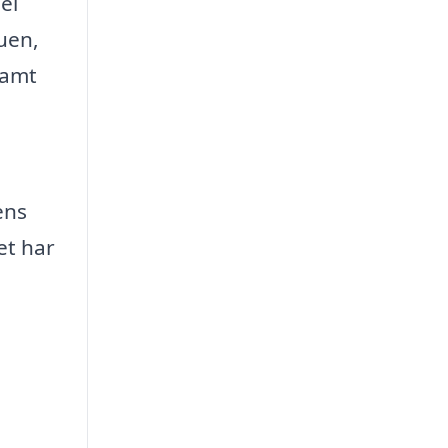
el
uen,
samt
ens
et har