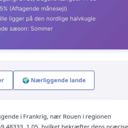
.5% (Aftagende månesejl)
e ligger på den nordlige halvkugle
de sæson: Sommer
er
🌍 Nærliggende lande
gende i Frankrig, nær Rouen i regionen
.48333, 1.05, hvilket bekræfter dens præcis