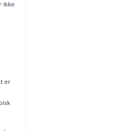
 ikke
t er
pisk