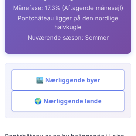
Månefase: 17.3% (Aftagende månesejl)
Pontchâteau ligger på den nordlige
halvkugle
Nuværende sæson: Sommer
🏙️ Nærliggende byer
🌍 Nærliggende lande