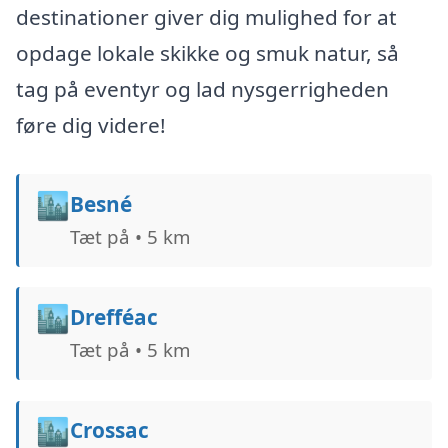
destinationer giver dig mulighed for at
opdage lokale skikke og smuk natur, så
tag på eventyr og lad nysgerrigheden
føre dig videre!
🏙️
Besné
Tæt på • 5 km
🏙️
Drefféac
Tæt på • 5 km
🏙️
Crossac