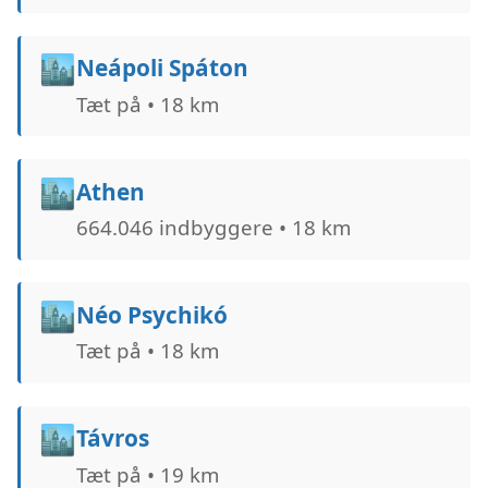
🏙️
Neápoli Spáton
Tæt på • 18 km
🏙️
Athen
664.046 indbyggere • 18 km
🏙️
Néo Psychikó
Tæt på • 18 km
🏙️
Távros
Tæt på • 19 km