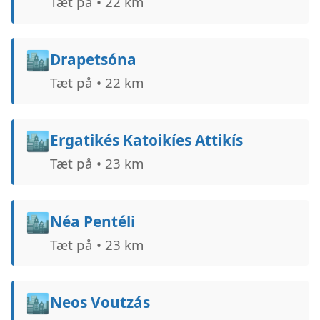
Tæt på • 22 km
🏙️
Drapetsóna
Tæt på • 22 km
🏙️
Ergatikés Katoikíes Attikís
Tæt på • 23 km
🏙️
Néa Pentéli
Tæt på • 23 km
🏙️
Neos Voutzás