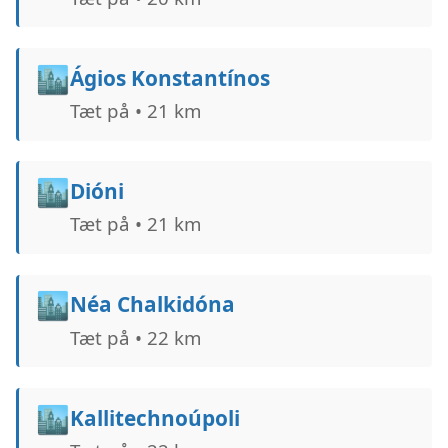
🏙️
Ágios Konstantínos
Tæt på • 21 km
🏙️
Dióni
Tæt på • 21 km
🏙️
Néa Chalkidóna
Tæt på • 22 km
🏙️
Kallitechnoúpoli