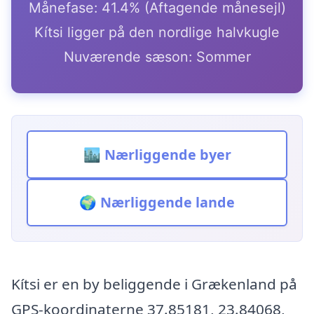
Månefase: 41.4% (Aftagende månesejl)
Kítsi ligger på den nordlige halvkugle
Nuværende sæson: Sommer
🏙️ Nærliggende byer
🌍 Nærliggende lande
Kítsi er en by beliggende i Grækenland på
GPS-koordinaterne 37.85181, 23.84068,