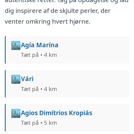
dig inspirere af de skjulte perler, der
venter omkring hvert hjørne.
🏙️
Agía Marína
Tæt på • 4 km
🏙️
Vári
Tæt på • 4 km
🏙️
Agios Dimítrios Kropiás
Tæt på • 5 km