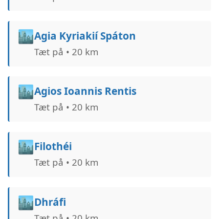
🏙️
Agia Kyriakií Spáton
Tæt på • 20 km
🏙️
Agios Ioannis Rentis
Tæt på • 20 km
🏙️
Filothéi
Tæt på • 20 km
🏙️
Dhráfi
Tæt på • 20 km