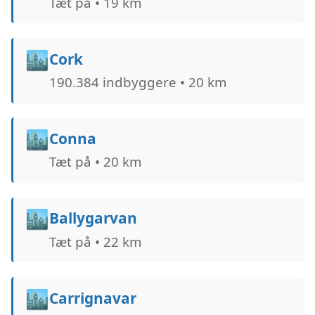
Tæt på • 19 km
🏙️
Cork
190.384 indbyggere • 20 km
🏙️
Conna
Tæt på • 20 km
🏙️
Ballygarvan
Tæt på • 22 km
🏙️
Carrignavar