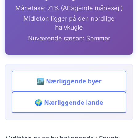
Månefase: 7.1% (Aftagende månesejl)
Midleton ligger på den nordlige
halvkugle
Nuværende sæson: Sommer
🏙️ Nærliggende byer
🌍 Nærliggende lande