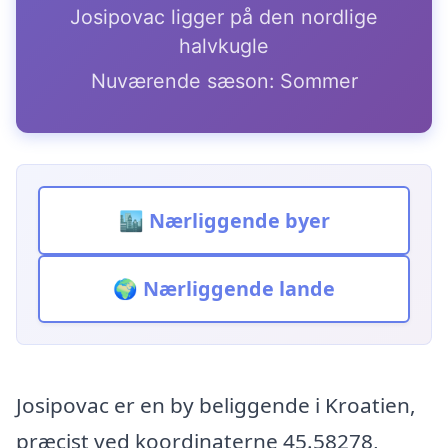
Josipovac ligger på den nordlige
halvkugle
Nuværende sæson: Sommer
🏙️ Nærliggende byer
🌍 Nærliggende lande
Josipovac er en by beliggende i Kroatien,
præcist ved koordinaterne 45.58278,