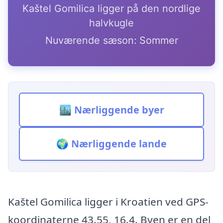
Kaštel Gomilica ligger på den nordlige
halvkugle
Nuværende sæson: Sommer
🏙️ Nærliggende byer
🌍 Nærliggende lande
Kaštel Gomilica ligger i Kroatien ved GPS-
koordinaterne 43.55, 16.4. Byen er en del