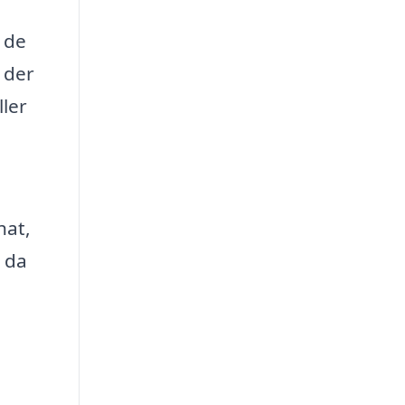
 de
 der
ller
hat,
, da