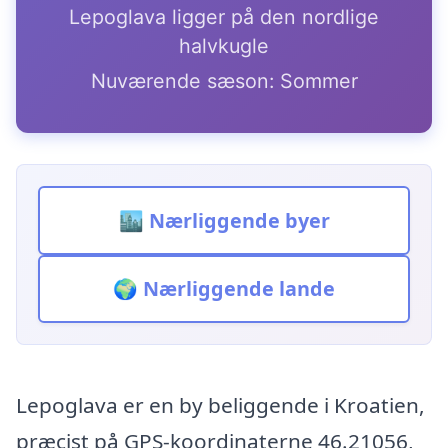
Lepoglava ligger på den nordlige
halvkugle
Nuværende sæson: Sommer
🏙️ Nærliggende byer
🌍 Nærliggende lande
Lepoglava er en by beliggende i Kroatien,
præcist på GPS-koordinaterne 46.21056,