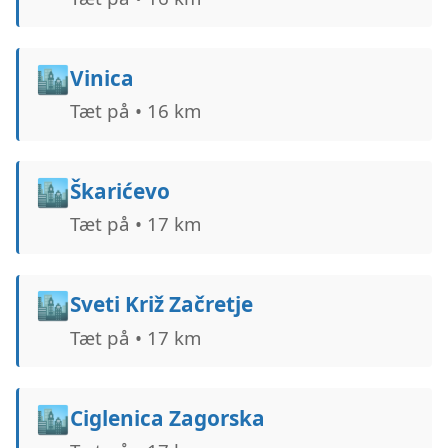
🏙️
Vinica
Tæt på • 16 km
🏙️
Škarićevo
Tæt på • 17 km
🏙️
Sveti Križ Začretje
Tæt på • 17 km
🏙️
Ciglenica Zagorska