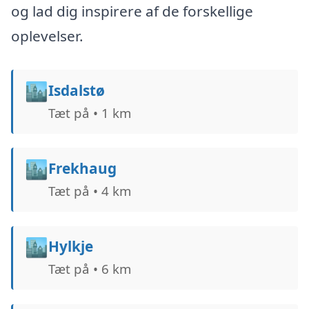
og lad dig inspirere af de forskellige
oplevelser.
🏙️
Isdalstø
Tæt på • 1 km
🏙️
Frekhaug
Tæt på • 4 km
🏙️
Hylkje
Tæt på • 6 km