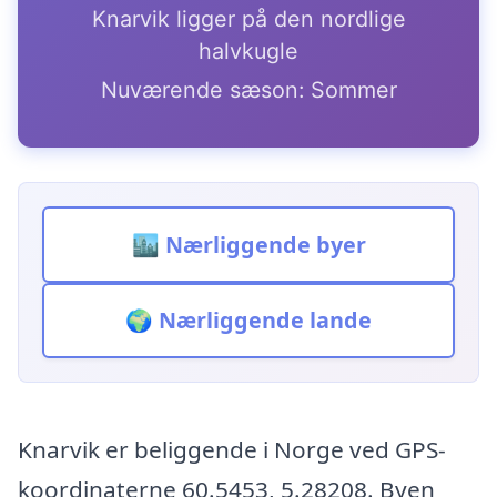
Knarvik ligger på den nordlige
halvkugle
Nuværende sæson: Sommer
🏙️ Nærliggende byer
🌍 Nærliggende lande
Knarvik er beliggende i Norge ved GPS-
koordinaterne 60.5453, 5.28208. Byen