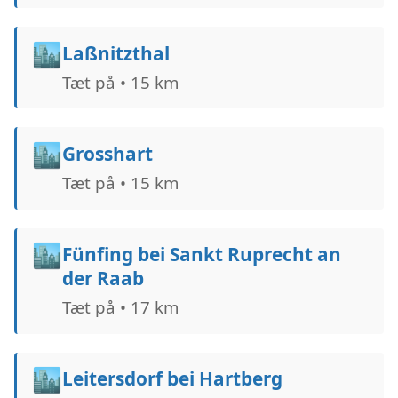
🏙️
Laßnitzthal
Tæt på • 15 km
🏙️
Grosshart
Tæt på • 15 km
🏙️
Fünfing bei Sankt Ruprecht an
der Raab
Tæt på • 17 km
🏙️
Leitersdorf bei Hartberg