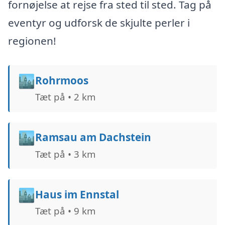
fornøjelse at rejse fra sted til sted. Tag på
eventyr og udforsk de skjulte perler i
regionen!
🏙️
Rohrmoos
Tæt på • 2 km
🏙️
Ramsau am Dachstein
Tæt på • 3 km
🏙️
Haus im Ennstal
Tæt på • 9 km