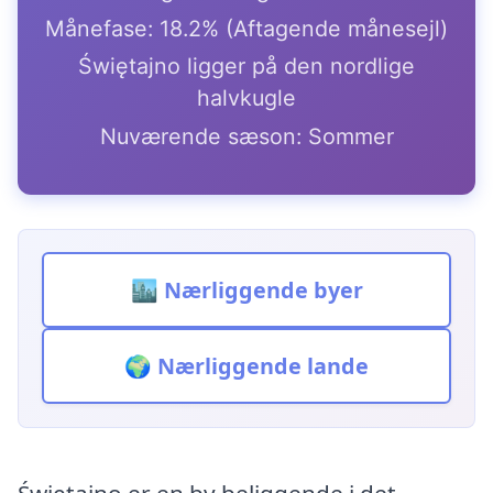
Månefase: 18.2% (Aftagende månesejl)
Świętajno ligger på den nordlige
halvkugle
Nuværende sæson: Sommer
🏙️ Nærliggende byer
🌍 Nærliggende lande