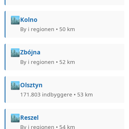
🏙️
Kolno
By i regionen • 50 km
🏙️
Zbójna
By i regionen • 52 km
🏙️
Olsztyn
171.803 indbyggere • 53 km
🏙️
Reszel
By i regionen • 54 km