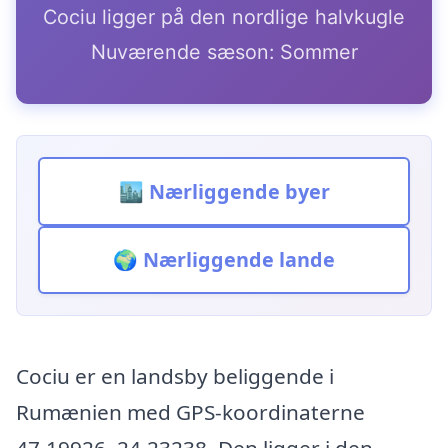
Cociu ligger på den nordlige halvkugle
Nuværende sæson: Sommer
🏙️ Nærliggende byer
🌍 Nærliggende lande
Cociu er en landsby beliggende i
Rumænien med GPS-koordinaterne
47.19926, 24.23238. Den ligger i den