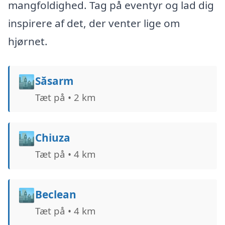
mangfoldighed. Tag på eventyr og lad dig
inspirere af det, der venter lige om
hjørnet.
🏙️
Săsarm
Tæt på • 2 km
🏙️
Chiuza
Tæt på • 4 km
🏙️
Beclean
Tæt på • 4 km