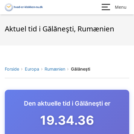
Menu
Aktuel tid i Gălăneşti, Rumænien
Forside
Europa
Rumænien
Gălăneşti
Den aktuelle tid i Gălăneşti er
19.34.37