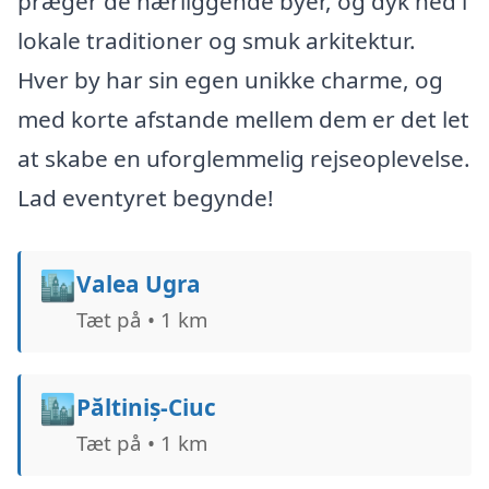
præger de nærliggende byer, og dyk ned i
lokale traditioner og smuk arkitektur.
Hver by har sin egen unikke charme, og
med korte afstande mellem dem er det let
at skabe en uforglemmelig rejseoplevelse.
Lad eventyret begynde!
🏙️
Valea Ugra
Tæt på • 1 km
🏙️
Păltiniș-Ciuc
Tæt på • 1 km