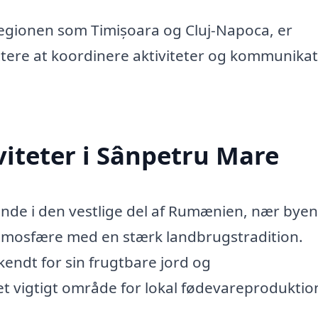
egionen som Timișoara og Cluj-Napoca, er
ttere at koordinere aktiviteter og kommunika
iteter i Sânpetru Mare
ende i den vestlige del af Rumænien, nær byen
atmosfære med en stærk landbrugstradition.
kendt for sin frugtbare jord og
 et vigtigt område for lokal fødevareproduktio