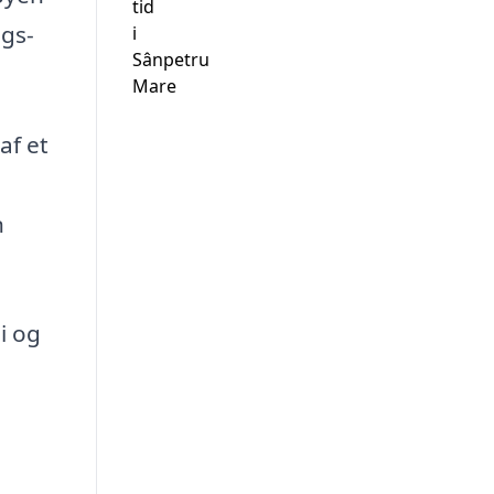
tid
ugs-
i
Sânpetru
Mare
af et
n
i og