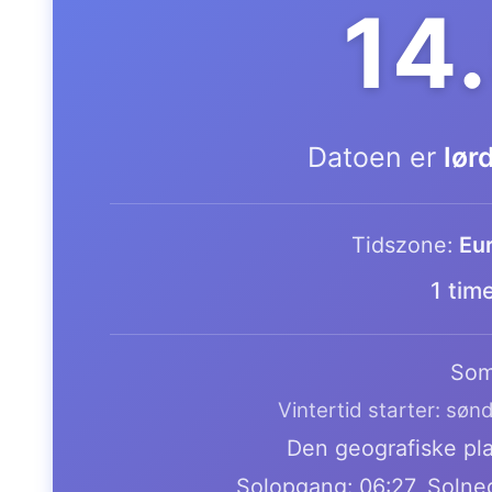
14
Datoen er
lør
Tidszone:
Eu
1 tim
Som
Vintertid starter: søn
Den geografiske plac
Solopgang: 06:27, Solne