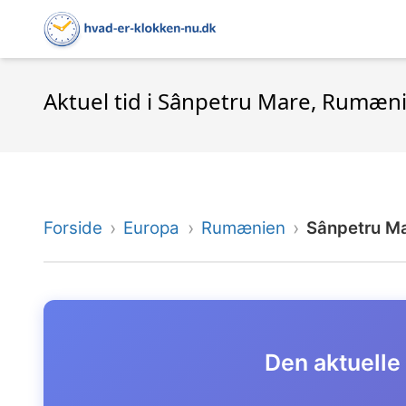
Aktuel tid i Sânpetru Mare, Rumæn
Forside
Europa
Rumænien
Sânpetru M
Den aktuelle 