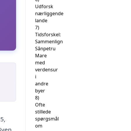
Udforsk
nærliggende
lande
7)
Tidsforskel:
Sammenlign
Sânpetru
Mare
med
verdensur
i
andre
byer
8)
Ofte
stillede
5,
spørgsmål
om
 Byen