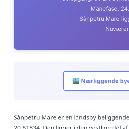
Månefase: 24
Sânpetru Mare lig
Nuværen
🏙️ Nærliggende by
Sânpetru Mare er en landsby beliggend
20.81834. Den ligger i den vestlige del a