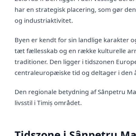
har en strategisk placering, som gør den
og industriaktivitet.
Byen er kendt for sin landlige karakter o
tæt fællesskab og en række kulturelle a
traditioner. Den ligger i tidszonen Europ
centraleuropæiske tid og deltager i den 
Den regionale betydning af Sânpetru Mar
livsstil i Timiș området.
Tidszone i Sânpetru M