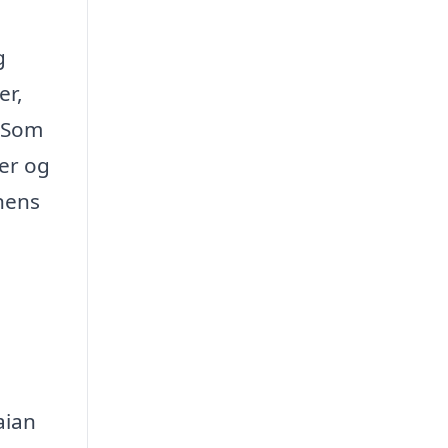
g
er,
. Som
er og
onens
aian