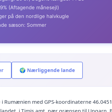
.9% (Aftagende månesejl)
ger på den nordlige halvkugle
de sæson: Sommer
er
🌍 Nærliggende lande
e i Rumænien med GPS-koordinaterne 46.0451
f landet, i Timiș amt, nær grænsen til Ungarn.