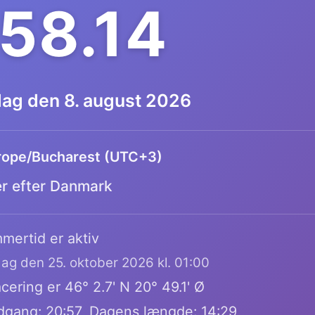
.58.15
dag den 8. august 2026
rope/Bucharest (UTC+3)
er efter Danmark
mertid er aktiv
dag den 25. oktober 2026 kl. 01:00
ering er 46° 2.7' N 20° 49.1' Ø
dgang: 20:57, Dagens længde: 14:29