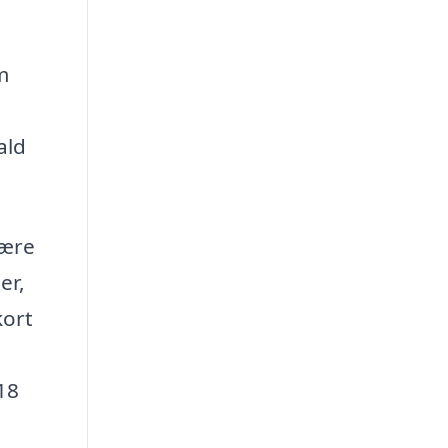
m
ald
være
er,
kort
18