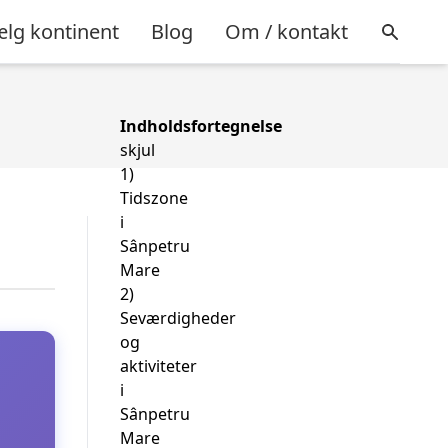
lg kontinent
Blog
Om / kontakt
Indholdsfortegnelse
skjul
1)
Tidszone
i
Sânpetru
Mare
2)
Seværdigheder
og
aktiviteter
i
Sânpetru
Mare