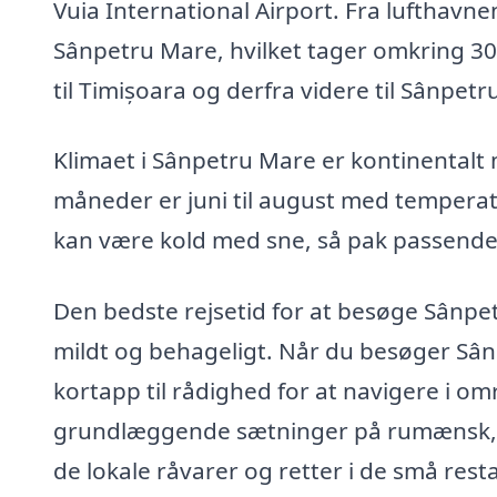
Vuia International Airport. Fra lufthavnen
Sânpetru Mare, hvilket tager omkring 30 
til Timișoara og derfra videre til Sânpetr
Klimaet i Sânpetru Mare er kontinental
måneder er juni til august med temperatu
kan være kold med sne, så pak passende 
Den bedste rejsetid for at besøge Sânpet
mildt og behageligt. Når du besøger Sânp
kortapp til rådighed for at navigere i om
grundlæggende sætninger på rumænsk, da i
de lokale råvarer og retter i de små rest