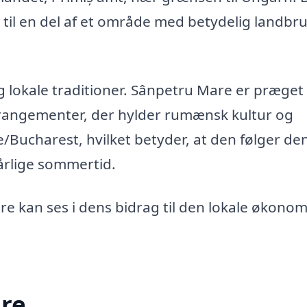
 til en del af et område med betydelig landbr
g lokale traditioner. Sânpetru Mare er præget 
rrangementer, der hylder rumænsk kultur og
e/Bucharest, hvilket betyder, at den følger de
årlige sommertid.
e kan ses i dens bidrag til den lokale økonom
are