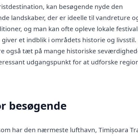
ristdestination, kan besøgende nyde den
e landskaber, der er ideelle til vandreture o
ditioner, og man kan ofte opleve lokale festival
iver et indblik i områdets historie og livsstil
are også tæt på mange historiske seværdighed
 interessant udgangspunkt for at udforske regi
or besøgende
 som har den nærmeste lufthavn, Timișoara Tr