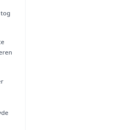
 tog
te
teren
er
l
yde