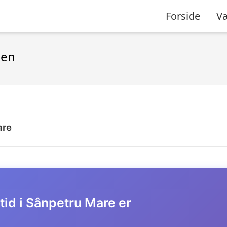
Forside
Væ
ien
are
tid i Sânpetru Mare er