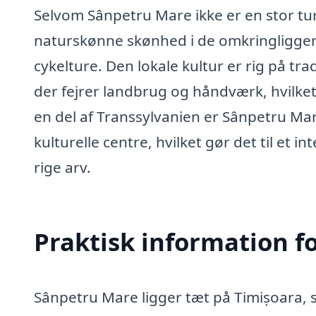
Selvom Sânpetru Mare ikke er en stor tu
naturskønne skønhed i de omkringliggend
cykelture. Den lokale kultur er rig på tra
der fejrer landbrug og håndværk, hvilket g
en del af Transsylvanien er Sânpetru M
kulturelle centre, hvilket gør det til et
rige arv.
Praktisk information f
Sânpetru Mare ligger tæt på Timișoara,