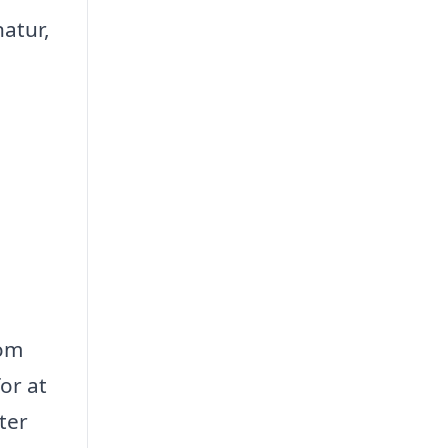
atur,
som
or at
ter