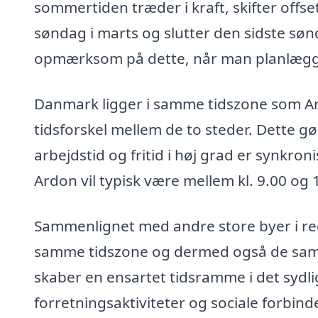
sommertiden træder i kraft, skifter offse
søndag i marts og slutter den sidste sønd
opmærksom på dette, når man planlægge
Danmark ligger i samme tidszone som Ard
tidsforskel mellem de to steder. Dette g
arbejdstid og fritid i høj grad er synkroni
Ardon vil typisk være mellem kl. 9.00 og 
Sammenlignet med andre store byer i r
samme tidszone og dermed også de samm
skaber en ensartet tidsramme i det sydlig
forretningsaktiviteter og sociale forbind