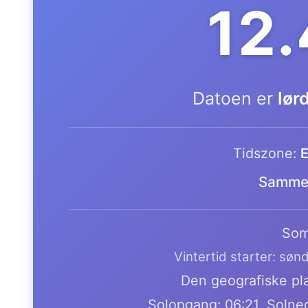
12
Datoen er
lør
Tidszone:
E
Samme 
Som
Vintertid starter: søn
Den geografiske pla
Solopgang: 06:21, Solne