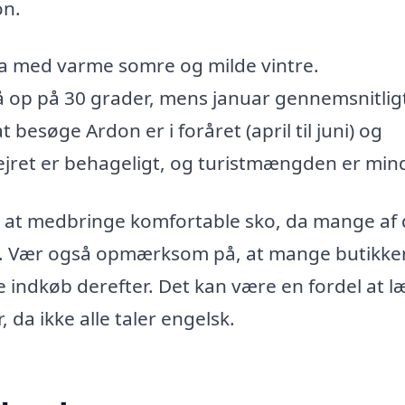
on.
ma med varme somre og milde vintre.
å op på 30 grader, mens januar gennemsnitlig
 besøge Ardon er i foråret (april til juni) og
vejret er behageligt, og turistmængden er min
é at medbringe komfortable sko, da mange af
ods. Vær også opmærksom på, at mange butikke
e indkøb derefter. Det kan være en fordel at l
a ikke alle taler engelsk.