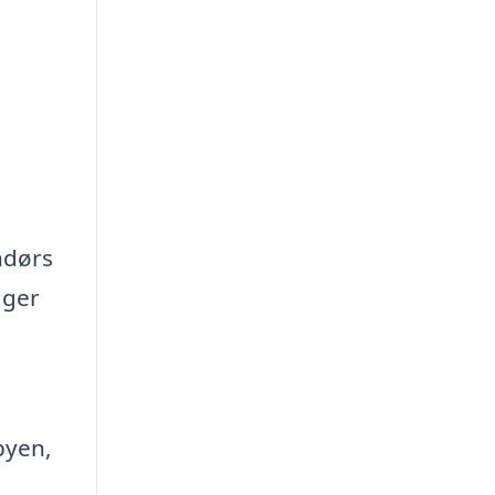
ndørs
ager
byen,