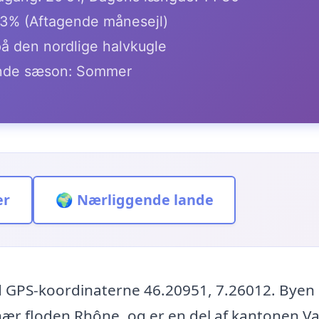
.3% (Aftagende månesejl)
på den nordlige halvkugle
de sæson: Sommer
er
🌍 Nærliggende lande
d GPS-koordinaterne 46.20951, 7.26012. Byen
 nær floden Rhône, og er en del af kantonen Va