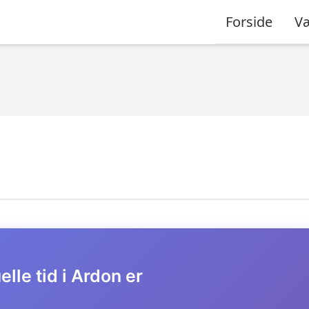
Forside
Væ
lle tid i Ardon er