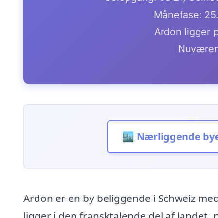
Månefase: 25
Ardon ligger 
Nuværen
🏙️ Nærliggende by
Ardon er en by beliggende i Schweiz me
ligger i den fransktalende del af landet,