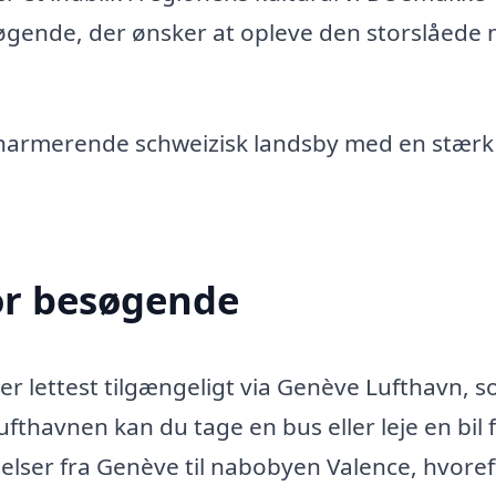
øgende, der ønsker at opleve den storslåede n
charmerende schweizisk landsby med en stærk
or besøgende
 er lettest tilgængeligt via Genève Lufthavn, 
fthavnen kan du tage en bus eller leje en bil f
elser fra Genève til nabobyen Valence, hvoref