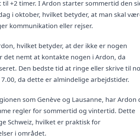
t til +2 timer. I Ardon starter sommertid den s
ag i oktober, hvilket betyder, at man skal væ
r kommunikation eller rejser.
on, hvilket betyder, at der ikke er nogen
ør det nemt at kontakte nogen i Ardon, da
seret. Den bedste tid at ringe eller skrive til n
17.00, da dette er almindelige arbejdstider.
egionen som Genève og Lausanne, har Ardon 
e regler for sommertid og vintertid. Dette
e Schweiz, hvilket er praktisk for
elser i området.