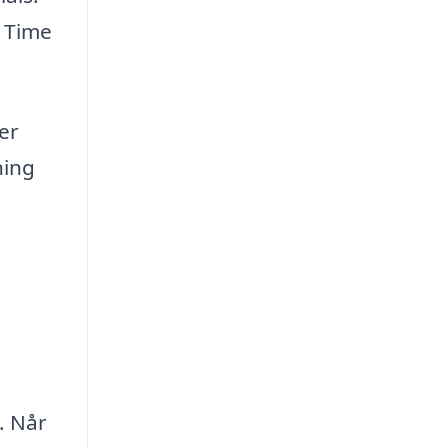
n Time
er
ning
. Når