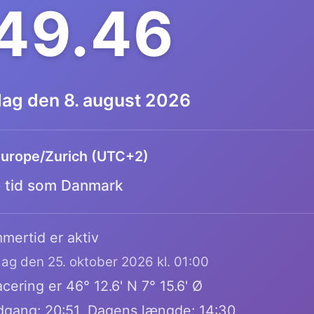
.49.47
dag den 8. august 2026
urope/Zurich (UTC+2)
tid som Danmark
mertid er aktiv
dag den 25. oktober 2026 kl. 01:00
cering er 46° 12.6' N 7° 15.6' Ø
dgang: 20:51, Dagens længde: 14:30