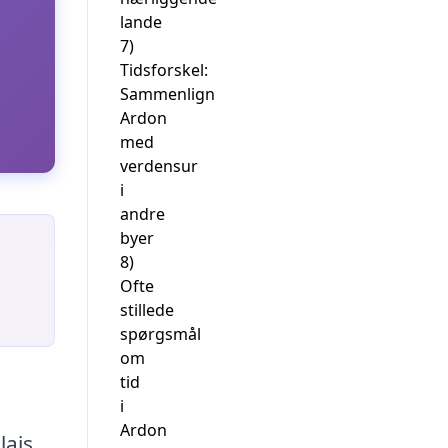
lande
7)
Tidsforskel:
Sammenlign
Ardon
med
verdensur
i
andre
byer
8)
Ofte
stillede
spørgsmål
om
tid
i
Ardon
lais.