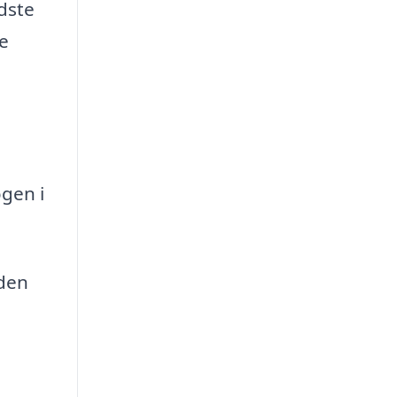
idste
re
ogen i
den