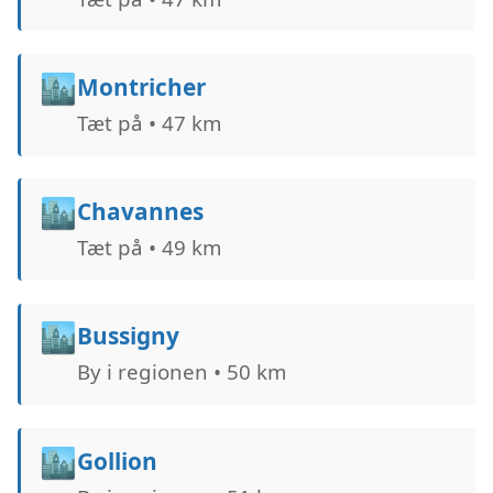
🏙️
Montricher
Tæt på • 47 km
🏙️
Chavannes
Tæt på • 49 km
🏙️
Bussigny
By i regionen • 50 km
🏙️
Gollion