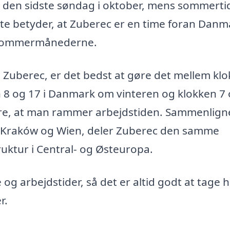
r den sidste søndag i oktober, mens sommerti
te betyder, at Zuberec er en time foran Danma
i sommermånederne.
Zuberec, er det bedst at gøre det mellem kl
kken 8 og 17 i Danmark om vinteren og klokken 7
re, at man rammer arbejdstiden. Sammenlign
m Kraków og Wien, deler Zuberec den samme
truktur i Central- og Østeuropa.
 og arbejdstider, så det er altid godt at tage 
r.