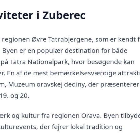
iteter i Zuberec
 i regionen Øvre Tatrabjergene, som er kendt f
. Byen er en populær destination for både
t på Tatra Nationalpark, hvor besøgende kan
er. En af de mest bemærkelsesværdige attrakt
eum, Muzeum oravskej dediny, der præsenterer
 19. og 20.
k og kultur fra regionen Orava. Byen tilbyd
kulturevents, der fejrer lokal tradition og