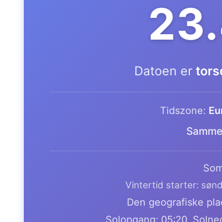
23
Datoen er
tors
Tidszone:
Eu
Samme 
Som
Vintertid starter: søn
Den geografiske plac
Solopgang: 05:20, Solne