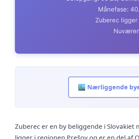
Månefase: 40
Zuberec ligger
Nuværen
🏙️ Nærliggende by
Zuberec er en by beliggende i Slovakie
ligger i regionen Prešov og er en del af 