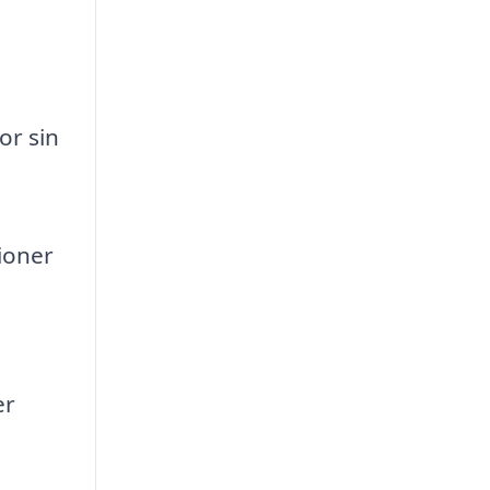
or sin
ioner
er