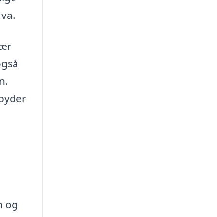
ava.
sær
også
n.
lbyder
n og