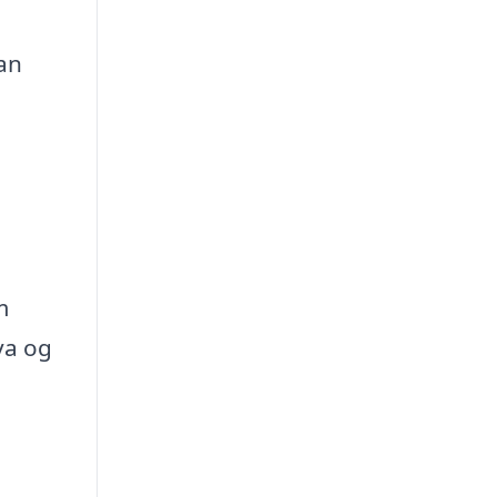
man
m
va og