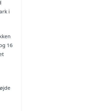
d
rk i
okken
 og 16
et
højde