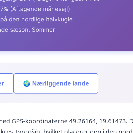
.7% (Aftagende månesejl)
 på den nordlige halvkugle
de sæson: Sommer
er
🌍 Nærliggende lande
t med GPS-koordinaterne 49.26164, 19.61473. 
Okres Tvrdošín, hvilket placerer den i den nord