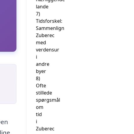
lande
7)
Tidsforskel:
Sammenlign
Zuberec
med
verdensur
i
andre
byer
8)
Ofte
stillede
spørgsmål
om
tid
Den
i
Zuberec
lige