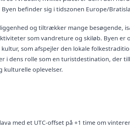
. Byen befinder sig i tidszonen Europe/Bratisl
eliggenhed og tiltrækker mange besøgende, i
ktiviteter som vandreture og skiløb. Byen er 
 kultur, som afspejler den lokale folkestraditio
 i dens rolle som en turistdestination, der ti
kulturelle oplevelser.
slava med et UTC-offset på +1 time om vintere