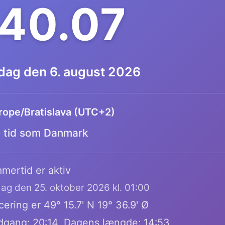
.40.08
dag den 6. august 2026
rope/Bratislava (UTC+2)
tid som Danmark
mertid er aktiv
dag den 25. oktober 2026 kl. 01:00
ering er 49° 15.7' N 19° 36.9' Ø
dgang: 20:14, Dagens længde: 14:53