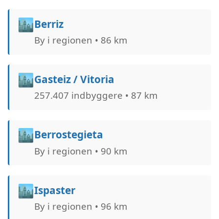
🏙️
Berriz
By i regionen • 86 km
🏙️
Gasteiz / Vitoria
257.407 indbyggere • 87 km
🏙️
Berrostegieta
By i regionen • 90 km
🏙️
Ispaster
By i regionen • 96 km