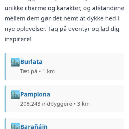
unikke charme og karakter, og afstandene
mellem dem gør det nemt at dykke ned i
nye oplevelser. Tag på eventyr og lad dig
inspirere!
🏙️
Burlata
Tæt på • 1 km
🏙️
Pamplona
208.243 indbyggere • 3 km
🏙️
Barañáin