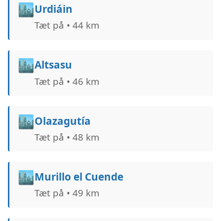
🏙️
Urdiáin
Tæt på • 44 km
🏙️
Altsasu
Tæt på • 46 km
🏙️
Olazagutía
Tæt på • 48 km
🏙️
Murillo el Cuende
Tæt på • 49 km