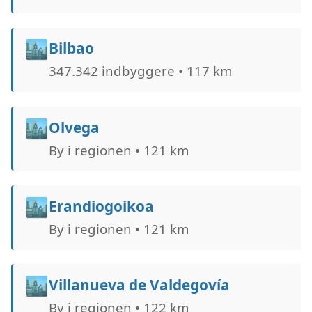
🏙️
Bilbao
347.342 indbyggere • 117 km
🏙️
Olvega
By i regionen • 121 km
🏙️
Erandiogoikoa
By i regionen • 121 km
🏙️
Villanueva de Valdegovía
By i regionen • 122 km