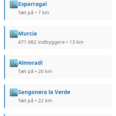
🏙️
Esparragal
Tæt på • 7 km
🏙️
Murcia
471.982 indbyggere • 13 km
🏙️
Almoradí
Tæt på • 20 km
🏙️
Sangonera la Verde
Tæt på • 22 km