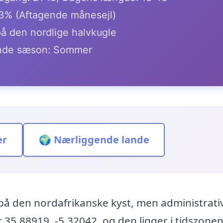
.3% (Aftagende månesejl)
på den nordlige halvkugle
de sæson: Sommer
er
🌍 Nærliggende lande
på den nordafrikanske kyst, men administrati
 35.88919, -5.32042, og den ligger i tidszone