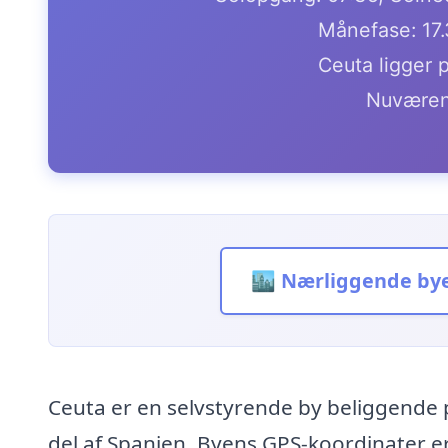
Månefase: 17
Ceuta ligger 
Nuværen
🏙️ Nærliggende by
Ceuta er en selvstyrende by beliggende 
del af Spanien. Byens GPS-koordinater er