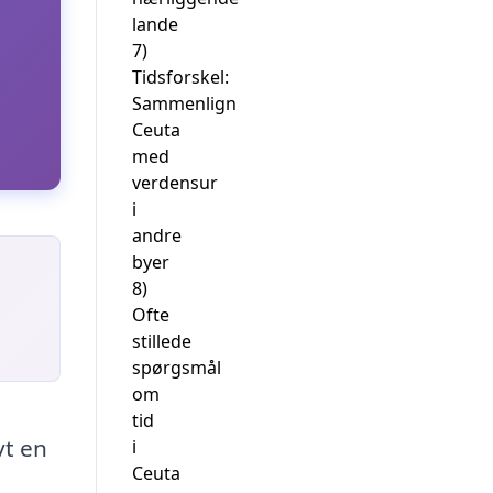
lande
7)
Tidsforskel:
Sammenlign
Ceuta
med
verdensur
i
andre
byer
8)
Ofte
stillede
spørgsmål
om
tid
vt en
i
Ceuta
n