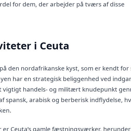
del for dem, der arbejder på tværs af disse
iteter i Ceuta
på den nordafrikanske kyst, som er kendt for 
. Byen har en strategisk beliggenhed ved indg
l et vigtigt handels- og militært knudepunkt g
f spansk, arabisk og berberisk indflydelse, hv
ken.
 er Ceuta’s gamle fæstningsværker, herunder