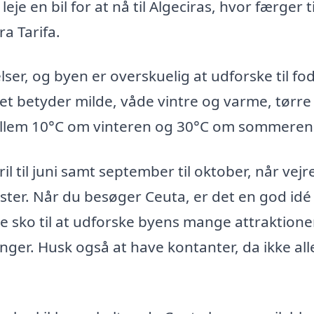
je en bil for at nå til Algeciras, hvor færger ti
ra Tarifa.
er, og byen er overskuelig at udforske til fod
ket betyder milde, våde vintre og varme, tørre
ellem 10°C om vinteren og 30°C om sommeren
l til juni samt september til oktober, når vejr
ister. Når du besøger Ceuta, er det en god idé
 sko til at udforske byens mange attraktioner
ger. Husk også at have kontanter, da ikke all