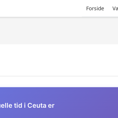
Forside
Væ
lle tid i Ceuta er