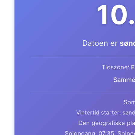
10
Datoen er
søn
Tidszone:
E
Samme 
Som
Vintertid starter: søn
Den geografiske plac
Solopgang: 07:35, Solne