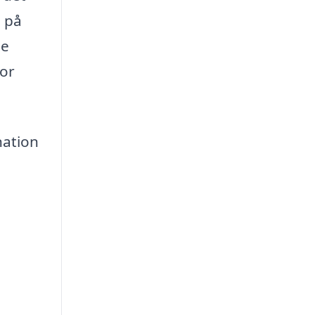
 på
de
vor
nation