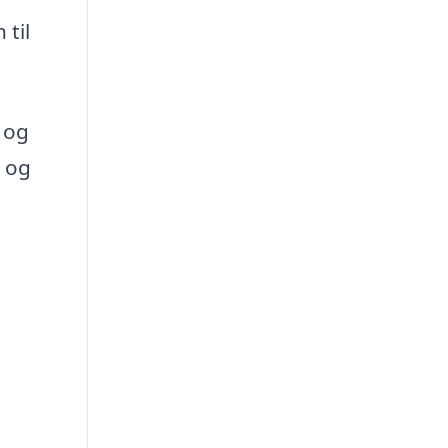
til
d og
l og