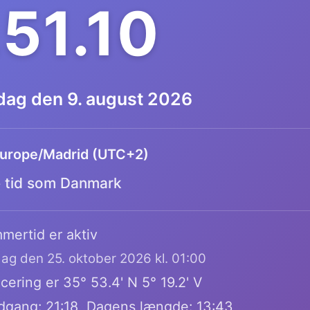
.51.11
dag den 9. august 2026
urope/Madrid (UTC+2)
tid som Danmark
mertid er aktiv
dag den 25. oktober 2026 kl. 01:00
ering er 35° 53.4' N 5° 19.2' V
dgang: 21:18, Dagens længde: 13:43