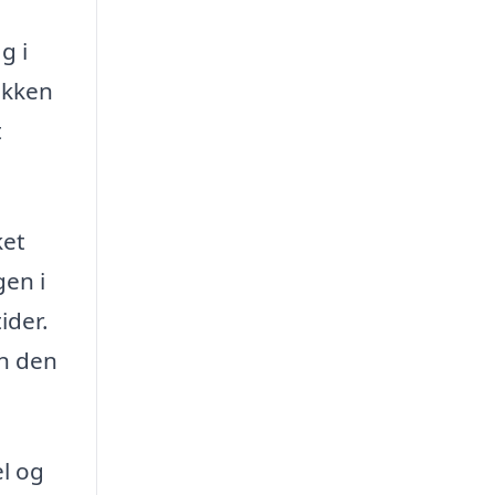
g i
okken
t
ket
gen i
ider.
en den
el og