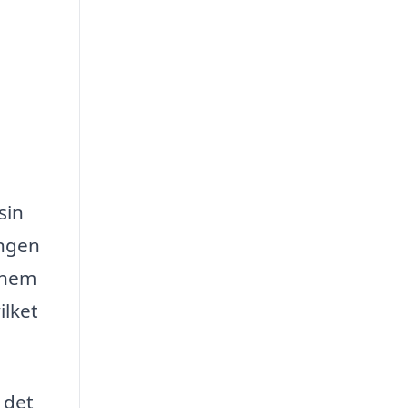
sin
angen
ennem
ilket
 det