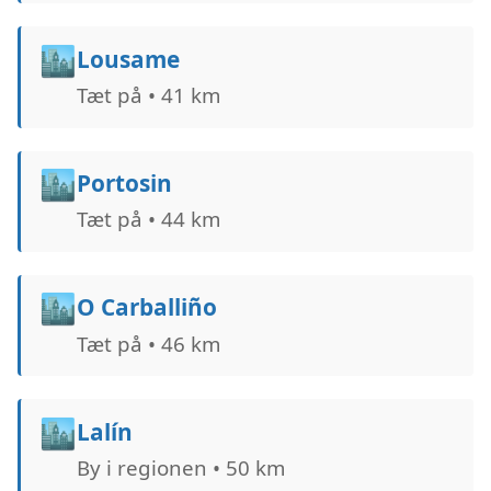
🏙️
Lousame
Tæt på • 41 km
🏙️
Portosin
Tæt på • 44 km
🏙️
O Carballiño
Tæt på • 46 km
🏙️
Lalín
By i regionen • 50 km