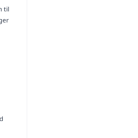
til
ger
ed