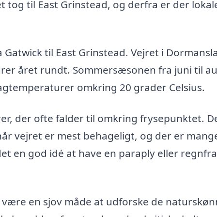
 tog til East Grinstead, og derfra er der lokal
a Gatwick til East Grinstead. Vejret i Dormansl
er året rundt. Sommersæsonen fra juni til a
agtemperaturer omkring 20 grader Celsius.
, der ofte falder til omkring frysepunktet. D
 når vejret er mest behageligt, og der er mang
et en god idé at have en paraply eller regnfr
an være en sjov måde at udforske de naturskø