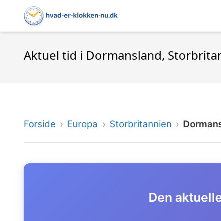
Aktuel tid i Dormansland, Storbrita
Forside
Europa
Storbritannien
Dormans
Den aktuelle