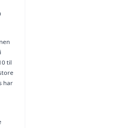
n
onen
i
0 til
store
s har
e