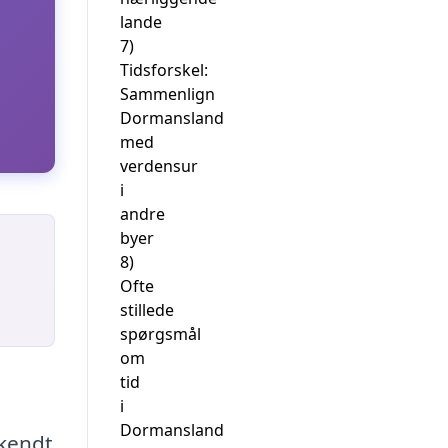
lande
7)
Tidsforskel:
Sammenlign
Dormansland
med
verdensur
i
andre
byer
8)
Ofte
stillede
spørgsmål
om
tid
i
Dormansland
 kendt