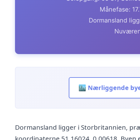
Månefase: 17
Dormansland ligg
Nuværen
🏙️ Nærliggende by
Dormansland ligger i Storbritannien, præ
koordinaterne 51.16024, 0.00618. Byen er