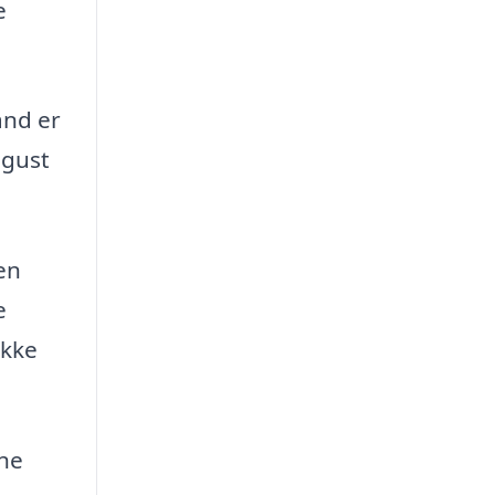
e
and er
ugust
en
e
akke
nne