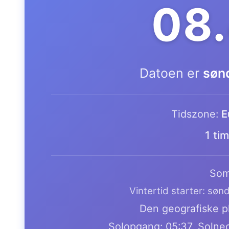
08
Datoen er
søn
Tidszone:
E
1 ti
Som
Vintertid starter: søn
Den geografiske pl
Solopgang: 05:37, Solne