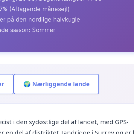
.7% (Aftagende månesejl)
er på den nordlige halvkugle
de sæson: Sommer
er
🌍 Nærliggende lande
cist i den sydøstlige del af landet, med GPS-
 en del af distriktet Tandridge i Surrey og er