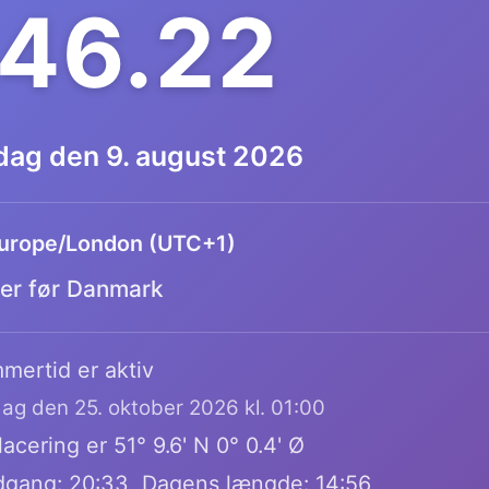
.46.23
dag den 9. august 2026
urope/London (UTC+1)
mer før Danmark
mertid er aktiv
dag den 25. oktober 2026 kl. 01:00
acering er 51° 9.6' N 0° 0.4' Ø
dgang: 20:33, Dagens længde: 14:56