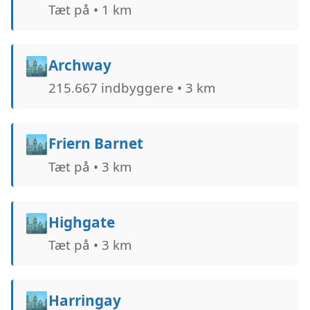
Tæt på • 1 km
🏙️
Archway
215.667 indbyggere • 3 km
🏙️
Friern Barnet
Tæt på • 3 km
🏙️
Highgate
Tæt på • 3 km
🏙️
Harringay