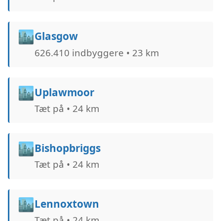
🏙️
Glasgow
626.410 indbyggere • 23 km
🏙️
Uplawmoor
Tæt på • 24 km
🏙️
Bishopbriggs
Tæt på • 24 km
🏙️
Lennoxtown
Tæt på • 24 km