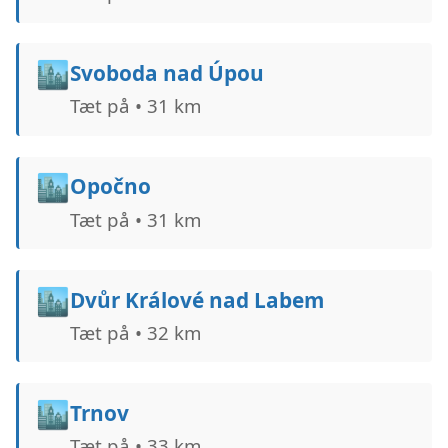
🏙️
Svoboda nad Úpou
Tæt på • 31 km
🏙️
Opočno
Tæt på • 31 km
🏙️
Dvůr Králové nad Labem
Tæt på • 32 km
🏙️
Trnov
Tæt på • 33 km