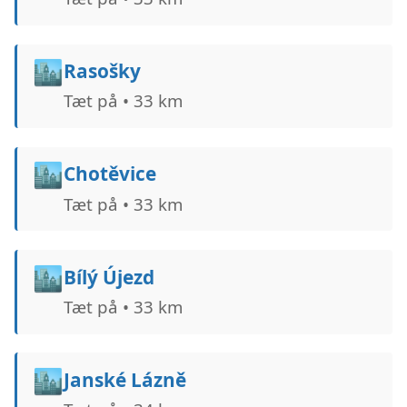
🏙️
Rasošky
Tæt på • 33 km
🏙️
Chotěvice
Tæt på • 33 km
🏙️
Bílý Újezd
Tæt på • 33 km
🏙️
Janské Lázně