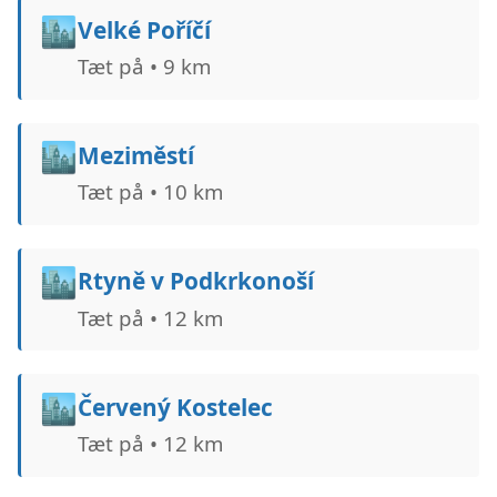
🏙️
Velké Poříčí
Tæt på • 9 km
🏙️
Meziměstí
Tæt på • 10 km
🏙️
Rtyně v Podkrkonoší
Tæt på • 12 km
🏙️
Červený Kostelec
Tæt på • 12 km