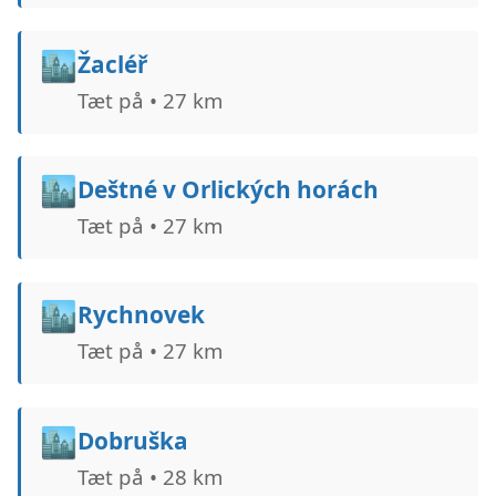
🏙️
Žacléř
Tæt på • 27 km
🏙️
Deštné v Orlických horách
Tæt på • 27 km
🏙️
Rychnovek
Tæt på • 27 km
🏙️
Dobruška
Tæt på • 28 km