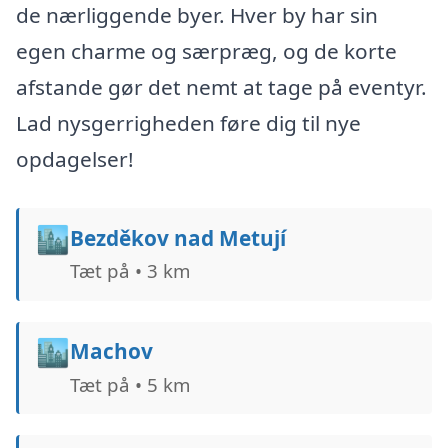
de nærliggende byer. Hver by har sin
egen charme og særpræg, og de korte
afstande gør det nemt at tage på eventyr.
Lad nysgerrigheden føre dig til nye
opdagelser!
🏙️
Bezděkov nad Metují
Tæt på • 3 km
🏙️
Machov
Tæt på • 5 km