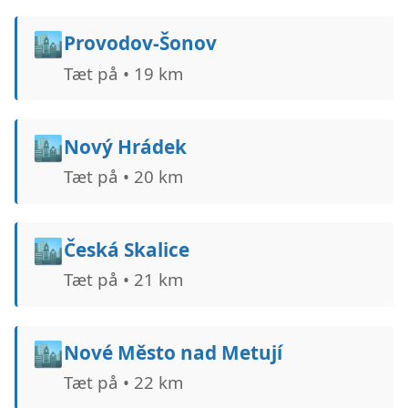
🏙️
Provodov-Šonov
Tæt på • 19 km
🏙️
Nový Hrádek
Tæt på • 20 km
🏙️
Česká Skalice
Tæt på • 21 km
🏙️
Nové Město nad Metují
Tæt på • 22 km