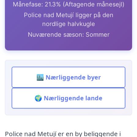
Månefase: 21.3% (Aftagende månesejl)
Police nad Metují ligger på den
nordlige halvkugle
Nuværende sæson: Sommer
🏙️ Nærliggende byer
🌍 Nærliggende lande
Police nad Metují er en by beliggende i