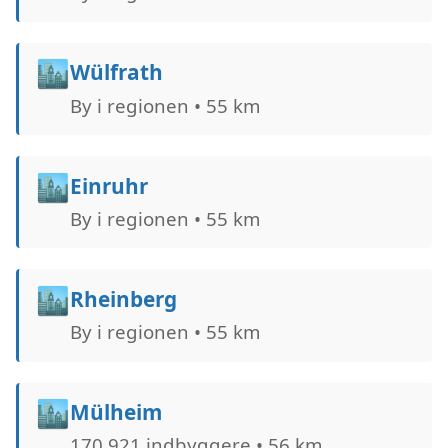
🏙️
Wülfrath
By i regionen • 55 km
🏙️
Einruhr
By i regionen • 55 km
🏙️
Rheinberg
By i regionen • 55 km
🏙️
Mülheim
170.921 indbyggere • 56 km