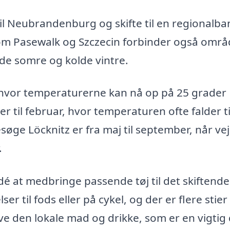
til Neubrandenburg og skifte til en regionalban
som Pasewalk og Szczecin forbinder også områ
de somre og kolde vintre.
 hvor temperaturerne kan nå op på 25 grader
 til februar, hvor temperaturen ofte falder ti
øge Löcknitz er fra maj til september, når vej
.
é at medbringe passende tøj til det skiftende 
 til fods eller på cykel, og der er flere stier
ve den lokale mad og drikke, som er en vigtig 