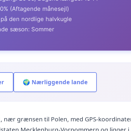
.0% (Aftagende månesejl)
 på den nordlige halvkugle
de sæson: Sommer
er
🌍 Nærliggende lande
nd, nær grænsen til Polen, med GPS-koordinat
delstaten Mecklenburg-Vorpommern og ligger i