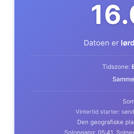
16
Datoen er
lør
Tidszone:
Samme 
Som
Vintertid starter: søn
Den geografiske plac
Solopgang: 05:41, Solne