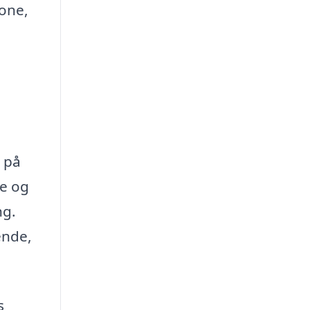
one,
t på
ve og
ng.
ende,
s