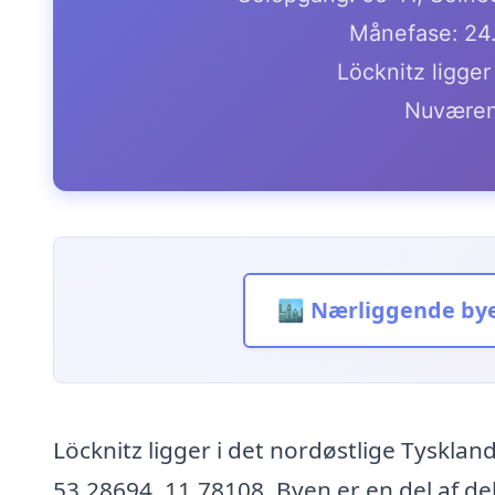
Månefase: 24
Löcknitz ligger
Nuværen
🏙️ Nærliggende by
Löcknitz ligger i det nordøstlige Tyskla
53.28694, 11.78108. Byen er en del af 