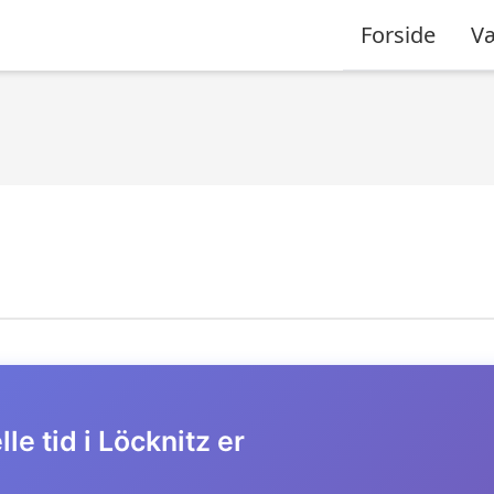
Forside
Væ
le tid i Löcknitz er