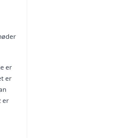
 møder
e er
t er
lan
 er