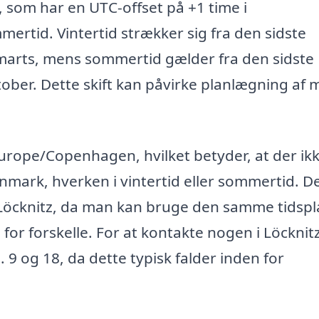
, som har en UTC-offset på +1 time i
rtid. Vintertid strækker sig fra den sidste
i marts, mens sommertid gælder fra den sidste
ktober. Dette skift kan påvirke planlægning af
urope/Copenhagen, hvilket betyder, at der ikk
mark, hverken i vintertid eller sommertid. De
 Löcknitz, da man kan bruge den samme tidsp
or forskelle. For at kontakte nogen i Löcknitz
 9 og 18, da dette typisk falder inden for