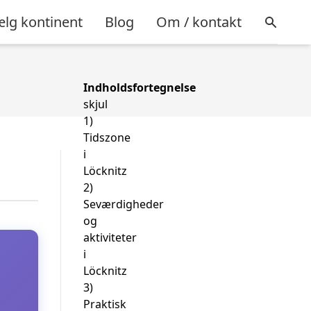
lg kontinent
Blog
Om / kontakt
Indholdsfortegnelse
skjul
1)
Tidszone
i
Löcknitz
2)
Seværdigheder
og
aktiviteter
i
Löcknitz
3)
Praktisk