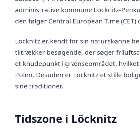
administrative kommune Löcknitz-Penkun.
den følger Central European Time (CET)
Löcknitz er kendt for sin naturskønne b
tiltrækker besøgende, der søger frilufts
et knudepunkt i grænseområdet, hvilket
Polen. Desuden er Löcknitz et stille bo
sine traditioner.
Tidszone i Löcknitz