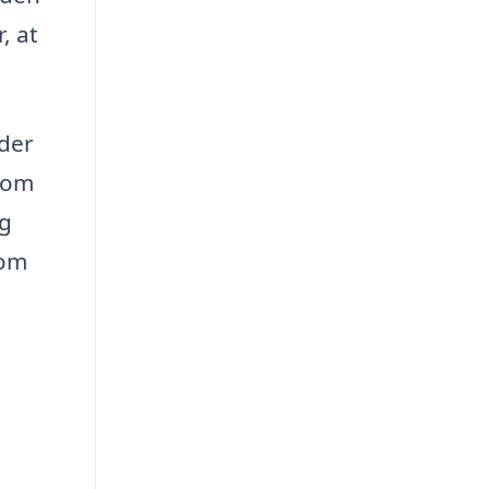
, at
 der
 som
og
 om