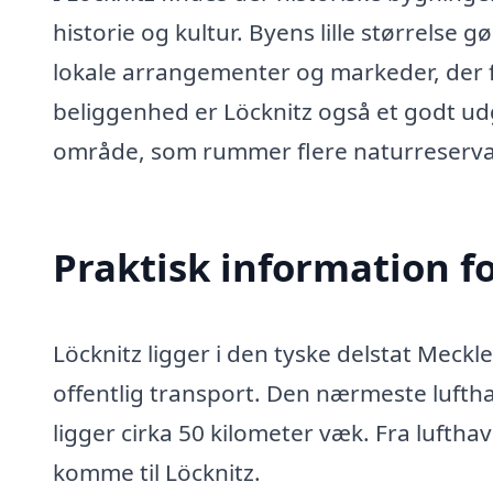
historie og kultur. Byens lille størrelse
lokale arrangementer og markeder, der fe
beliggenhed er Löcknitz også et godt u
område, som rummer flere naturreservate
Praktisk information f
Löcknitz ligger i den tyske delstat Me
offentlig transport. Den nærmeste lufth
ligger cirka 50 kilometer væk. Fra lufthav
komme til Löcknitz.