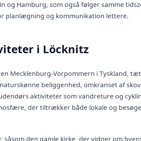
in og Hamburg, som også følger samme tidsz
 gør planlægning og kommunikation lettere.
iteter i Löcknitz
staten Mecklenburg-Vorpommern i Tyskland, tæ
n naturskønne beliggenhed, omkranset af sko
or udendørs aktiviteter som vandreture og cykli
tmosfære, der tiltrækker både lokale og besøg
er, såsom den gamle kirke, der vidner om byen