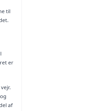
e til
det.
l
ret er
vejr.
 og
del af