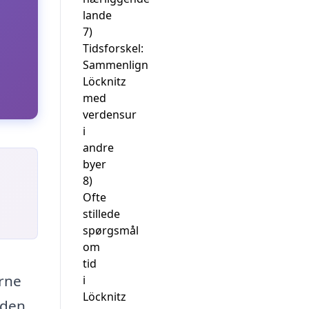
lande
7)
Tidsforskel:
Sammenlign
Löcknitz
med
verdensur
i
andre
byer
8)
Ofte
stillede
spørgsmål
om
tid
erne
i
Löcknitz
 den